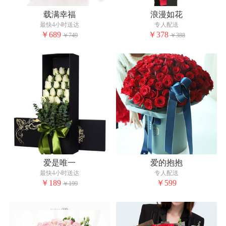
载满幸福
浪漫如花
最快4小时送达
专人配送
￥689
￥378
￥749
￥388
爱是唯一
爱的抱抱
最快4小时送达
专人配送
￥189
￥599
￥199