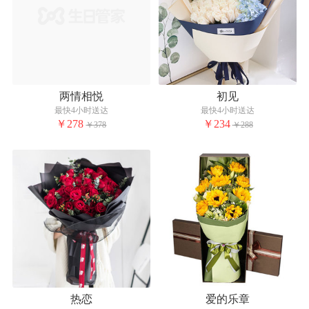
两情相悦
初见
最快4小时送达
最快4小时送达
￥278
￥234
￥378
￥288
热恋
爱的乐章