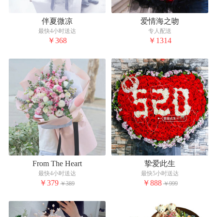
伴夏微凉
爱情海之吻
最快4小时送达
专人配送
￥368
￥1314
From The Heart
挚爱此生
最快4小时送达
最快5小时送达
￥379
￥888
￥389
￥999