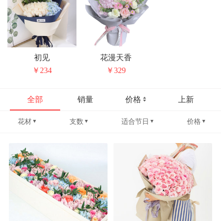
初见
花漫天香
￥234
￥329
全部
销量
价格
上新
花材
支数
适合节日
价格