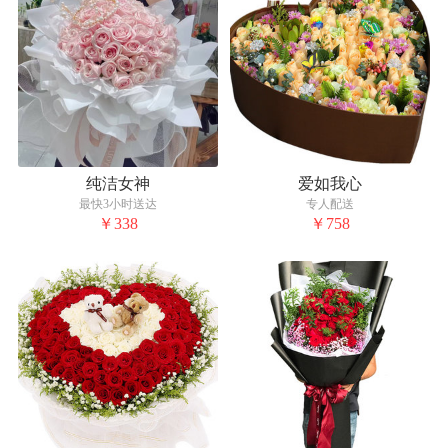
纯洁女神
爱如我心
最快3小时送达
专人配送
￥338
￥758