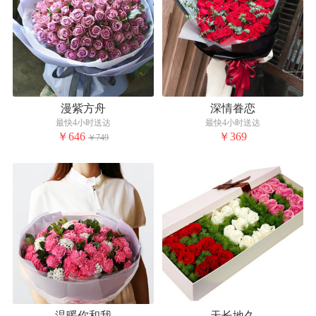
漫紫方舟
深情眷恋
最快4小时送达
最快4小时送达
￥646
￥369
￥749
温暖你和我
天长地久