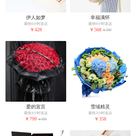
伊人如梦
幸福满怀
最快6小时送达
最快6小时送达
￥428
￥568
￥599
爱的宣言
雪域精灵
最快4小时送达
最快3小时送达
￥799
￥358
￥999