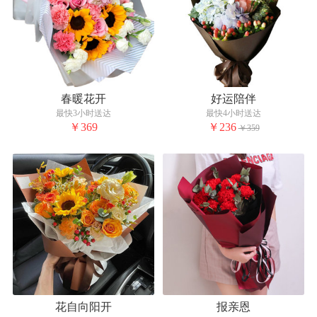
春暖花开
好运陪伴
最快3小时送达
最快4小时送达
￥369
￥236
￥359
花自向阳开
报亲恩