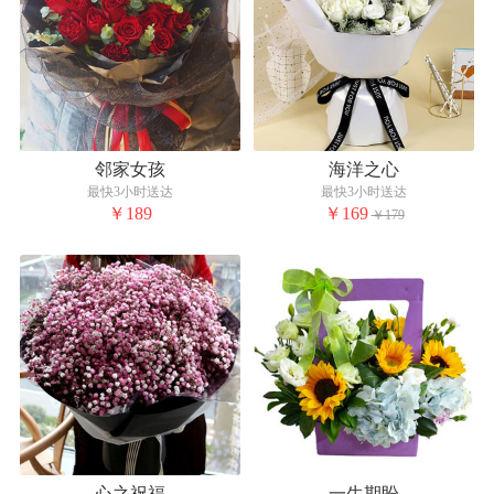
邻家女孩
海洋之心
最快3小时送达
最快3小时送达
￥189
￥169
￥179
心之祝福
一生期盼