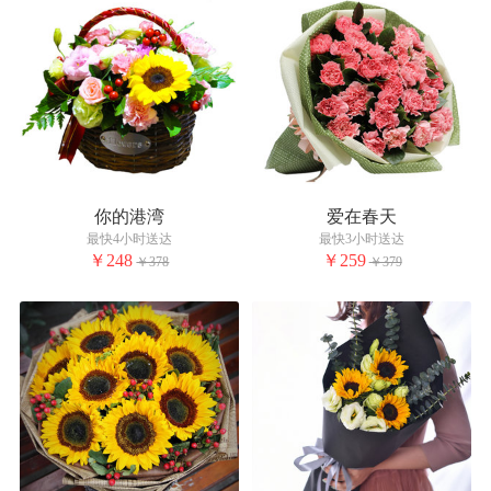
你的港湾
爱在春天
最快4小时送达
最快3小时送达
￥248
￥259
￥378
￥379