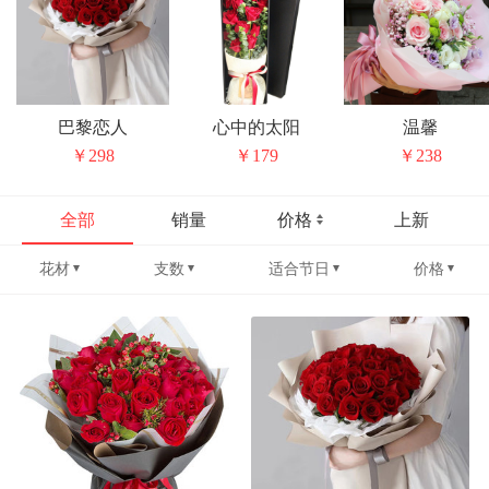
巴黎恋人
心中的太阳
温馨
￥298
￥179
￥238
全部
销量
价格
上新
花材
支数
适合节日
价格