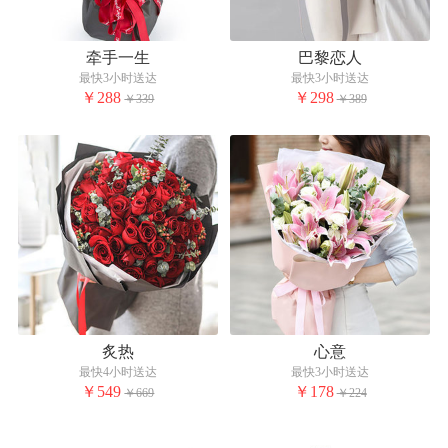
牵手一生
巴黎恋人
最快3小时送达
最快3小时送达
￥288
￥298
￥339
￥389
炙热
心意
最快4小时送达
最快3小时送达
￥549
￥178
￥669
￥224