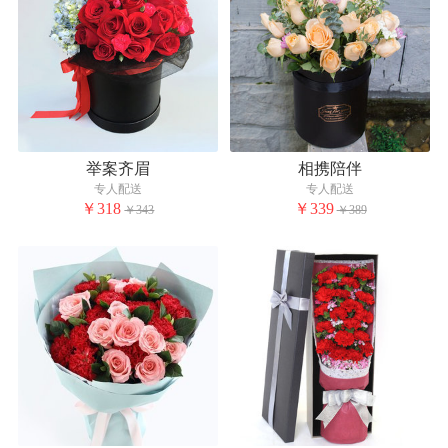
举案齐眉
相携陪伴
专人配送
专人配送
￥318
￥339
￥343
￥389