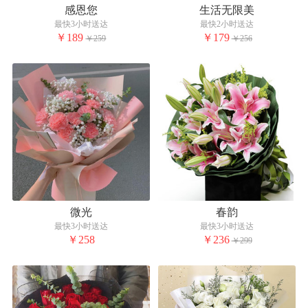
感恩您
生活无限美
最快3小时送达
最快2小时送达
￥189
￥179
￥259
￥256
微光
春韵
最快3小时送达
最快3小时送达
￥258
￥236
￥299