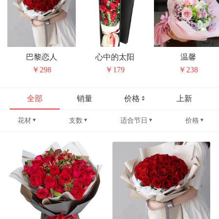
巴黎恋人
心中的太阳
温馨
￥298
￥179
￥238
全部
销量
价格
上新
花材
支数
适合节日
价格