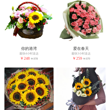
你的港湾
爱在春天
最快4小时送达
最快3小时送达
￥248
￥259
￥378
￥379