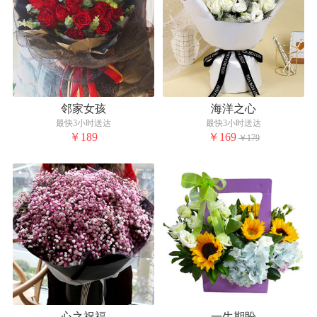
邻家女孩
海洋之心
最快3小时送达
最快3小时送达
￥189
￥169
￥179
心之祝福
一生期盼