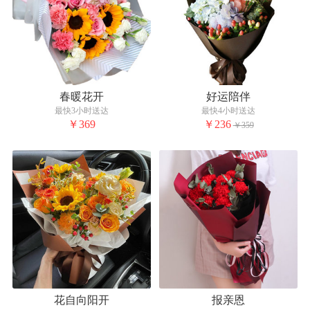
春暖花开
好运陪伴
最快3小时送达
最快4小时送达
￥369
￥236
￥359
花自向阳开
报亲恩