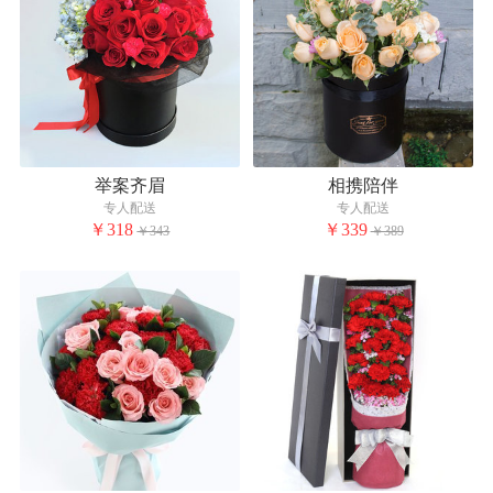
举案齐眉
相携陪伴
专人配送
专人配送
￥318
￥339
￥343
￥389