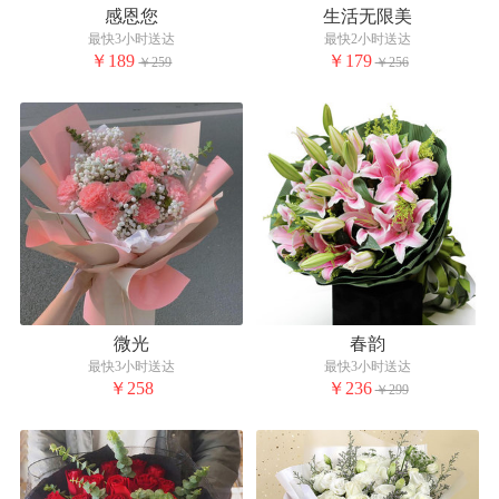
感恩您
生活无限美
最快3小时送达
最快2小时送达
￥189
￥179
￥259
￥256
微光
春韵
最快3小时送达
最快3小时送达
￥258
￥236
￥299