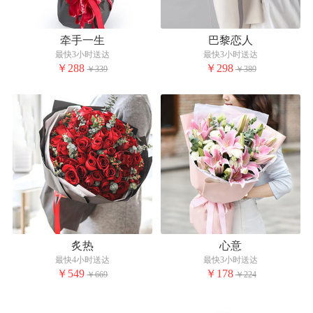
牵手一生
巴黎恋人
最快3小时送达
最快3小时送达
￥288
￥298
￥339
￥389
炙热
心意
最快4小时送达
最快3小时送达
￥549
￥178
￥669
￥224