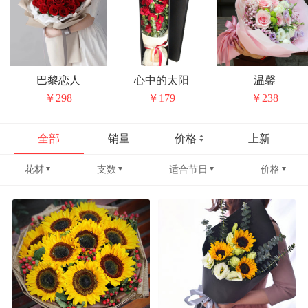
巴黎恋人
心中的太阳
温馨
￥298
￥179
￥238
全部
销量
价格
上新
花材
支数
适合节日
价格