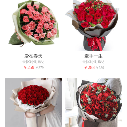
爱在春天
牵手一生
最快3小时送达
最快3小时送达
￥259
￥288
￥379
￥339