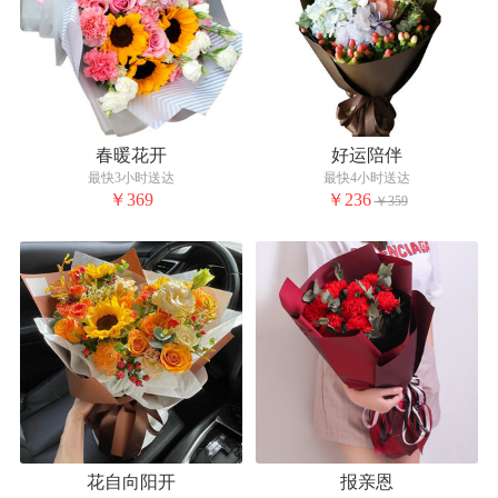
春暖花开
好运陪伴
最快3小时送达
最快4小时送达
￥369
￥236
￥359
花自向阳开
报亲恩