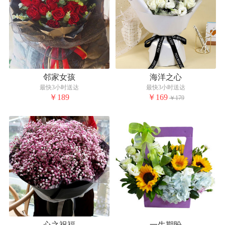
邻家女孩
海洋之心
最快3小时送达
最快3小时送达
￥189
￥169
￥179
心之祝福
一生期盼