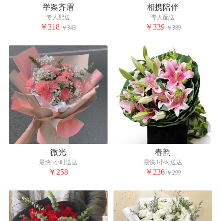
举案齐眉
相携陪伴
专人配送
专人配送
￥318
￥339
￥343
￥389
微光
春韵
最快3小时送达
最快3小时送达
￥258
￥236
￥299