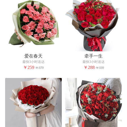
爱在春天
牵手一生
最快3小时送达
最快3小时送达
￥259
￥288
￥379
￥339