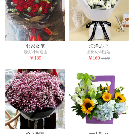
邻家女孩
海洋之心
最快3小时送达
最快3小时送达
￥189
￥169
￥179
心之祝福
一生期盼