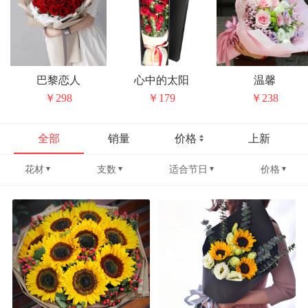
巴黎恋人
心中的太阳
温馨
￥298
￥179
￥238
全部
销量
价格
上新
花材
支数
适合节日
价格