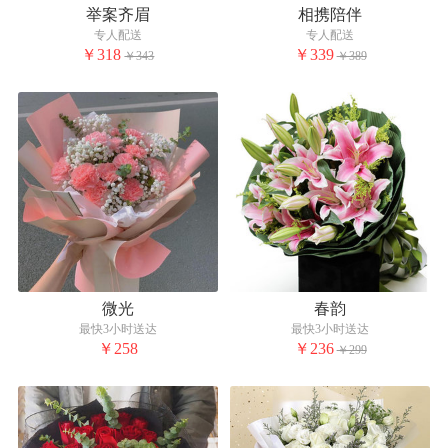
举案齐眉
相携陪伴
专人配送
专人配送
￥318
￥339
￥343
￥389
微光
春韵
最快3小时送达
最快3小时送达
￥258
￥236
￥299