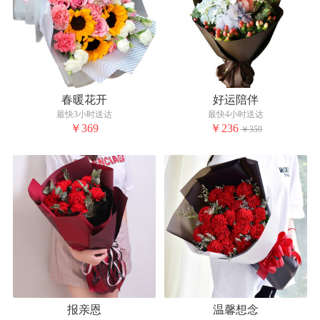
春暖花开
好运陪伴
最快3小时送达
最快4小时送达
￥369
￥236
￥359
报亲恩
温馨想念