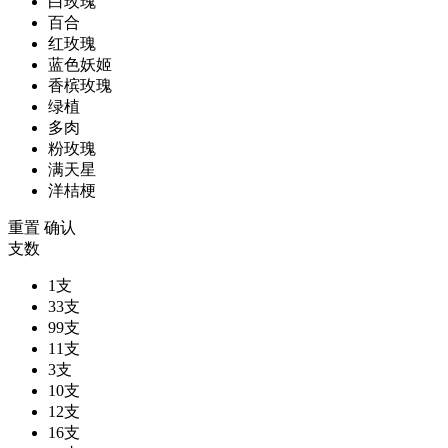
白玫瑰
百合
红玫瑰
蓝色妖姬
香槟玫瑰
绿植
多肉
粉玫瑰
满天星
洋桔梗
重置
确认
支数
1支
33支
99支
11支
3支
10支
12支
16支