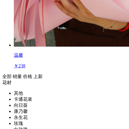
温馨
￥238
全部
销量
价格
上新
花材
其他
卡通花束
向日葵
康乃馨
永生花
玫瑰