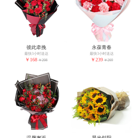
彼此牵挽
永葆青春
最快3小时送达
最快3小时送达
￥168
￥239
￥208
￥269
温馨邂逅
晨光斜阳