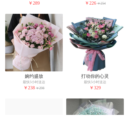
￥289
￥226
￥254
婉约盛放
打动你的心灵
最快3小时送达
最快3小时送达
￥238
￥329
￥298