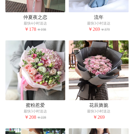
仲夏夜之恋
流年
最快4小时送达
最快3小时送达
￥178
￥269
￥198
￥379
蜜粉惹爱
花辰旖旎
最快3小时送达
最快3小时送达
￥208
￥269
￥228