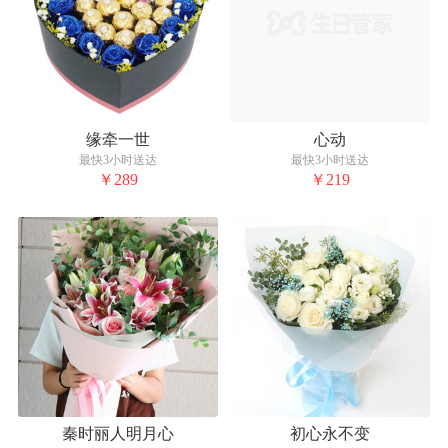
缘牵一世
心动
最快3小时送达
最快3小时送达
￥289
￥219
秦时丽人明月心
初心永不变