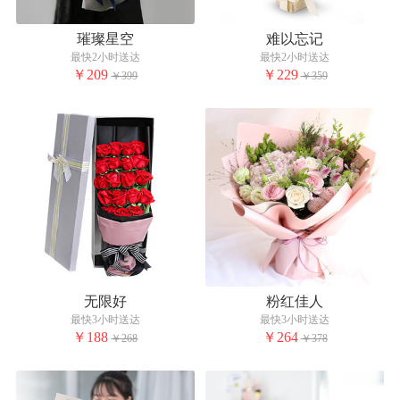
璀璨星空
难以忘记
最快2小时送达
最快2小时送达
￥209
￥229
￥399
￥359
无限好
粉红佳人
最快3小时送达
最快3小时送达
￥188
￥264
￥268
￥378