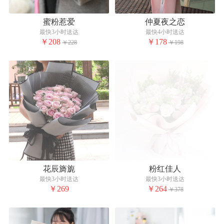
蜜粉惹爱
仲夏夜之恋
最快3小时送达
最快4小时送达
￥208
￥178
￥228
￥198
花辰旖旎
粉红佳人
最快3小时送达
最快3小时送达
￥269
￥264
￥378