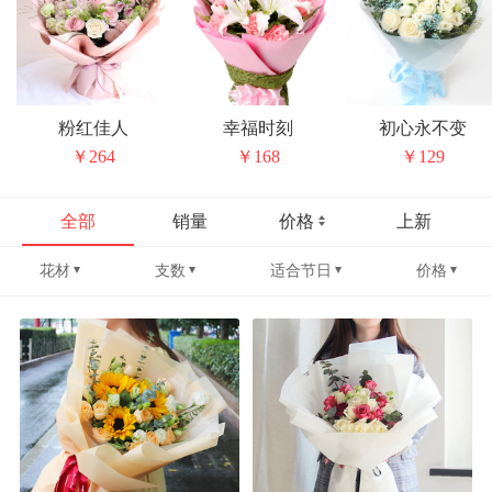
粉红佳人
幸福时刻
初心永不变
￥264
￥168
￥129
全部
销量
价格
上新
花材
支数
适合节日
价格