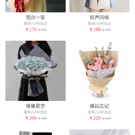
莞尔一笑
轻声问候
最快2小时送达
最快2小时送达
￥179
￥188
￥219
￥259
璀璨星空
难以忘记
最快2小时送达
最快2小时送达
￥209
￥229
￥399
￥359