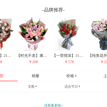
-品牌推荐-
【安娜公主】21朵粉玫瑰花束
【时光不老】康乃馨百合花混搭精品花束
【一世情深】11朵红玫瑰精品花束
8
￥268
￥178
￥2
部
销量
价格
支数
适合节日
没有更多啦~