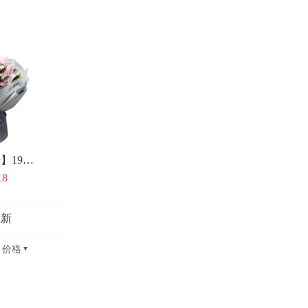
【纯美花开】19朵粉百合花束
18
上新
价格