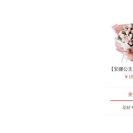
￥19
全
花材