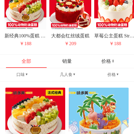
新经典100%蛋糕 New Classic 100% cake
大都会红丝绒蛋糕
草莓公主蛋糕 Strawberry Princess Ca
￥188
￥209
￥188
全部
销量
价格
口味
几人食
价格