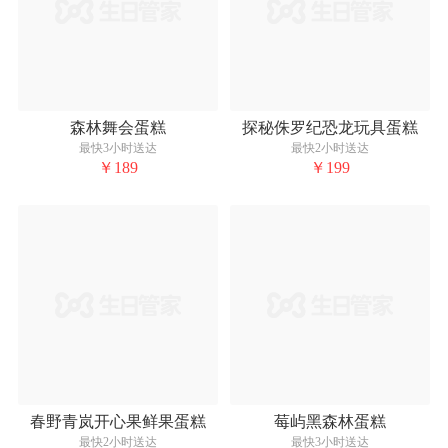
森林舞会蛋糕
探秘侏罗纪恐龙玩具蛋糕
最快3小时送达
最快2小时送达
￥189
￥199
春野青岚开心果鲜果蛋糕
莓屿黑森林蛋糕
最快2小时送达
最快3小时送达