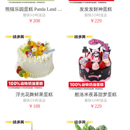
熊猫乐园蛋糕 Panda Land cake
发发发财神蛋糕
最快3小时送达
最快2小时送达
￥208
￥229
浮光花舞鲜果蛋糕
酷洛米夜暮甜梦蛋糕
最快2小时送达
最快3小时送达
￥188
￥229