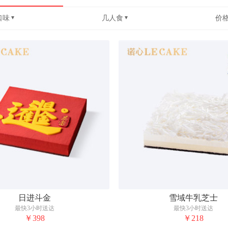
口味
几人食
价
日进斗金
雪域牛乳芝士
最快3小时送达
最快3小时送达
￥398
￥218