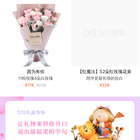
因为有你
【红魔法】52朵红玫瑰花束
11粉玫瑰4朵白玫瑰
陪伴是最长情的告白
¥178
¥239
¥328