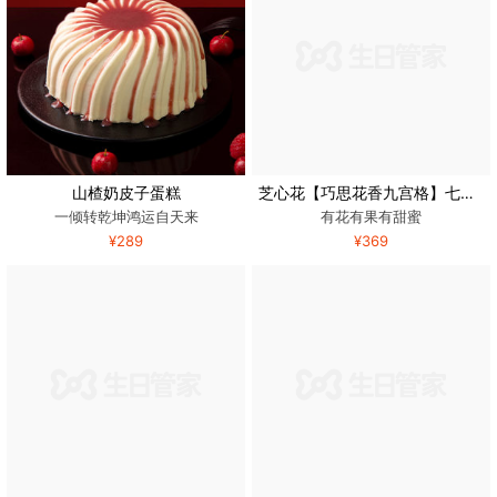
山楂奶皮子蛋糕
芝心花【巧思花香九宫格】七夕情人节草莓巧克力生日蛋糕北京同城
一倾转乾坤鸿运自天来
有花有果有甜蜜
¥289
¥369