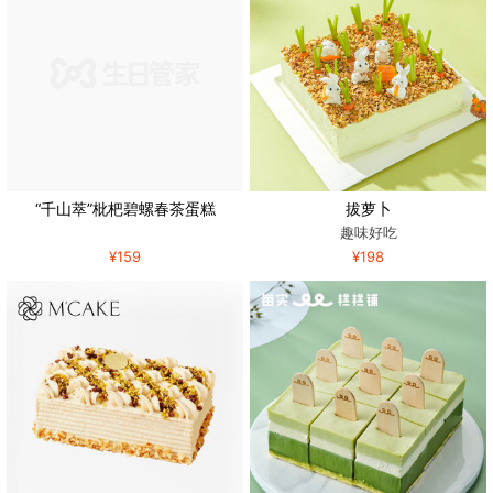
“千山萃”枇杷碧螺春茶蛋糕
拔萝卜
趣味好吃
¥159
¥198