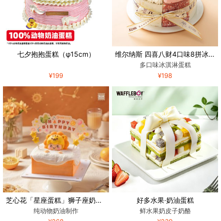
七夕抱抱蛋糕（φ15cm）
维尔纳斯 四喜八财4口味8拼冰淇淋生日蛋糕
多口味冰淇淋蛋糕
¥199
¥198
芝心花「星座蛋糕」狮子座奶油小方
好多水果·奶油蛋糕
纯动物奶油制作
鲜水果奶皮子奶酪