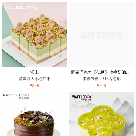
沃土
薄荷巧克力【低糖】动物奶油生日蛋糕
整蛊基因小心芥末
半糖低糖，5环内包邮
¥298
¥218