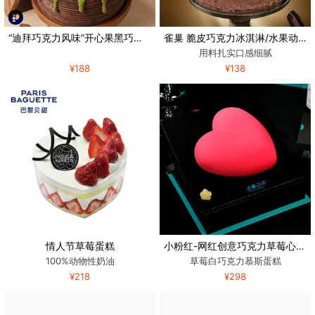
“迪拜巧克力风味”开心果黑巧蛋糕
雀巢 脆皮巧克力冰淇淋/水果动物奶油生日蛋糕
用料扎实口感细腻
¥188
¥138
情人节草莓蛋糕
小粉红-网红创意巧克力草莓心形生日蛋糕
100%动物性奶油
草莓白巧克力慕斯蛋糕
¥218
¥298