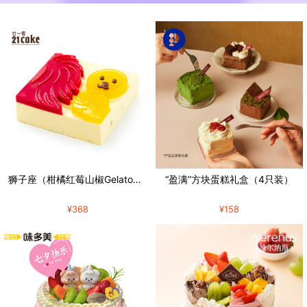
狮子座（柑橘红莓山椒Gelato蛋糕）
“盈满”方块蛋糕礼盒（4只装）
¥368
¥158