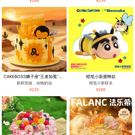
¥268
¥239
CAKEBOSS狮子座“王者加冕”水果奶油生日蛋糕
蜡笔小新蜜蜂款
新鲜现做，动物奶油
蜡笔小新联名
¥229
¥288