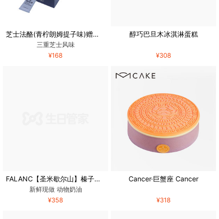
芝士法酪(青柠朗姆提子味)赠送（咖啡液4条）
醇巧巴旦木冰淇淋蛋糕
三重芝士风味
¥168
¥308
FALANC【圣米歇尔山】榛子巧克力慕斯蛋糕
Cancer·巨蟹座 Cancer
新鲜现做 动物奶油
¥358
¥318