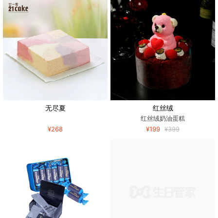
无尽夏
红丝绒
红丝绒奶油蛋糕
¥268
¥199
¥399