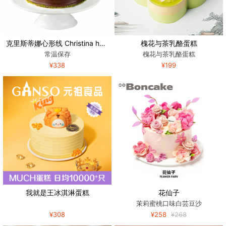
克里斯蒂娜心形线 Christina heart line
槐花与茶乳酪蛋糕
常温保存
槐花与茶乳酪蛋糕
¥338
¥199
我就是王冰淇淋蛋糕
花仙子
茉莉蜜桃口味白芸豆沙
¥308
¥258
¥268