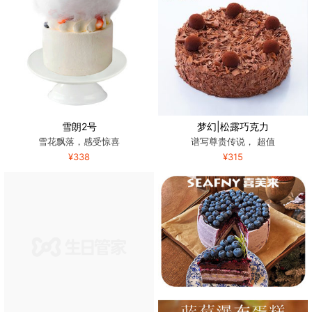
雪朗2号
梦幻|松露巧克力
雪花飘落，感受惊喜
谱写尊贵传说， 超值
¥338
¥315