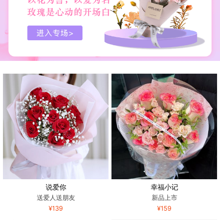
说爱你
幸福小记
送爱人送朋友
新品上市
¥139
¥159