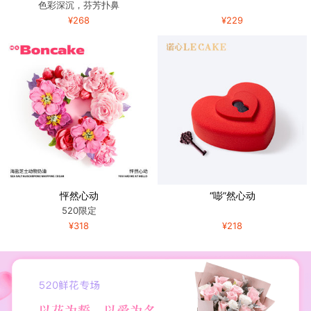
色彩深沉，芬芳扑鼻
¥268
¥229
怦然心动
“嘭”然心动
520限定
¥318
¥218