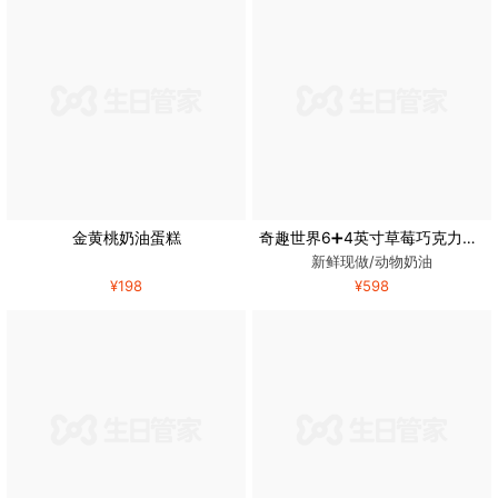
金黄桃奶油蛋糕
奇趣世界6➕4英寸草莓巧克力慕斯蛋糕
新鲜现做/动物奶油
¥198
¥598