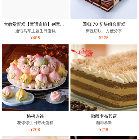
大教堂蛋糕【童话奇旅】创意芝士奶油艺术生日蛋糕北京同城配送
回归|70 切块组合蛋糕
通话马车主题生日蛋糕
庆祝切块，方便分享
¥498
¥225
桃禧连连
微醺卡布其诺
花饽饽生日寿桃蛋糕
咖啡慕斯
¥208
¥218