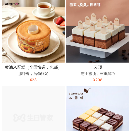
黄油米蛋糕（全国快递，包邮）
云顶
那种香，后劲很足
芝士雪顶，三重黑巧
¥23
¥298