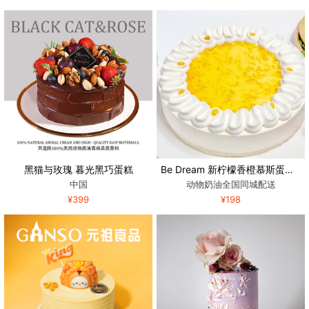
黑猫与玫瑰 暮光黑巧蛋糕
Be Dream 新柠檬香橙慕斯蛋糕 8寸-900克
中国
动物奶油全国同城配送
¥399
¥198