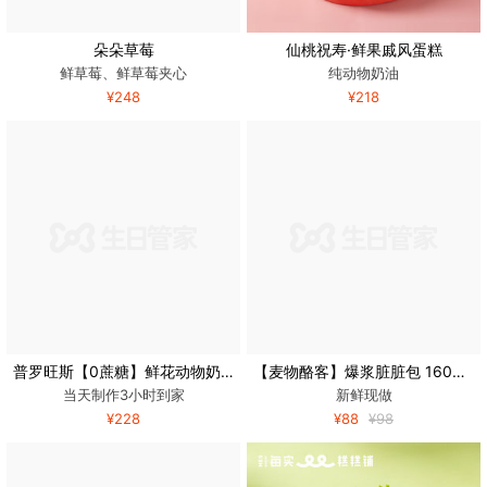
朵朵草莓
仙桃祝寿·鲜果戚风蛋糕
鲜草莓、鲜草莓夹心
纯动物奶油
¥248
¥218
普罗旺斯【0蔗糖】鲜花动物奶油生日蛋糕(口味5选1)
【麦物酪客】爆浆脏脏包 160g*3盒
当天制作3小时到家
新鲜现做
¥228
¥88
¥98