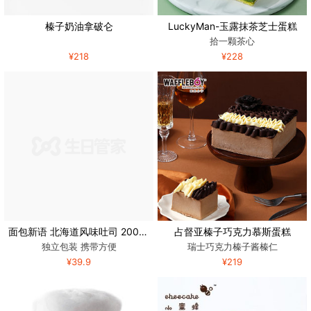
榛子奶油拿破仑
LuckyMan-玉露抹茶芝士蛋糕
拾一颗茶心
¥218
¥228
面包新语 北海道风味吐司 200g*4包
占督亚榛子巧克力慕斯蛋糕
独立包装 携带方便
瑞士巧克力榛子酱榛仁
¥39.9
¥219