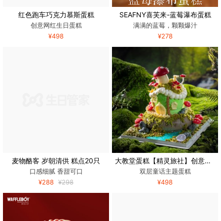
红色跑车巧克力慕斯蛋糕
SEAFNY喜芙来-蓝莓瀑布蛋糕
创意网红生日蛋糕
满满的蓝莓，颗颗爆汁
¥498
¥278
麦物酪客 岁朝清供 糕点20只
大教堂蛋糕【精灵旅社】创意芝士奶油艺术生日蛋糕北京同城配送
口感细腻 香甜可口
双层童话主题蛋糕
¥288
¥298
¥498