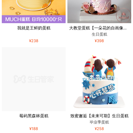
我就是王鲜奶蛋糕
大教堂蛋糕【一朵花的自画像】创意鲜花艺术乳酪蛋糕北京同城配送
生日蛋糕
¥238
¥398
莓屿黑森林蛋糕
致蜜邂逅【未来可期】生日蛋糕
毕业季蛋糕
¥188
¥258