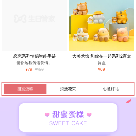
恋恋系列情侣智能手链
大美术馆 和你在一起系列2盲盒
情侣远程传递爱情。
盲盒
¥79
¥159
¥69
甜蜜蛋糕
浪漫花束
心意好礼