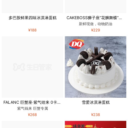
多巴胺鲜果四味冰淇淋蛋糕
CAKEBOSS狮子座“花狮舞蝶”水果奶油生日蛋糕
新鲜现做，动物奶油
¥188
¥229
FALANC 巨蟹座·紫气钳来 0卡糖动物奶油慕斯蛋糕
雪爱冰淇淋蛋糕
紫气钱来 巨蟹专属
¥268
¥238