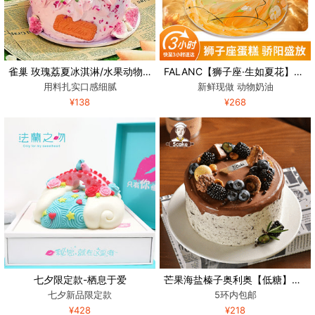
雀巢 玫瑰荔夏冰淇淋/水果动物奶油生日蛋糕
FALANC【狮子座·生如夏花】0卡糖动物奶油慕斯蛋糕
用料扎实口感细腻
新鲜现做 动物奶油
¥138
¥268
七夕限定款-栖息于爱
芒果海盐榛子奥利奥【低糖】动物奶油蛋糕
七夕新品限定款
5环内包邮
¥428
¥218