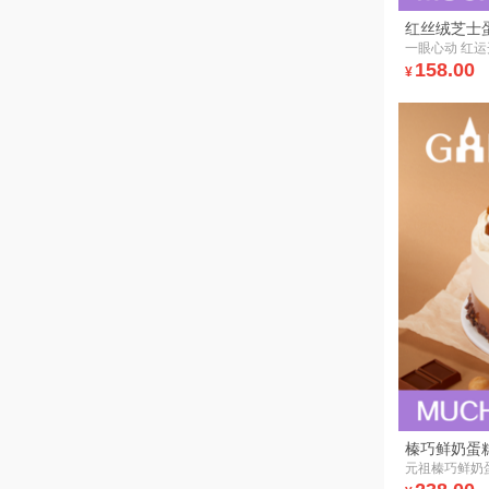
红丝绒芝士
一眼心动 红运
158.00
¥
榛巧鲜奶蛋
元祖榛巧鲜奶