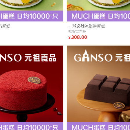
奶蛋糕
一球必胜冰淇淋蛋糕
吃货世界杯
308.00
¥