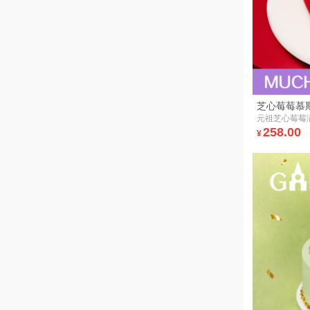
芝心莓莓慕
元祖芝心莓莓
258.00
¥