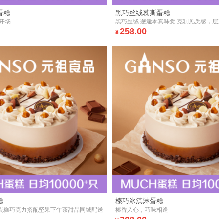
蛋糕
黑巧丝绒慕斯蛋糕
开场
黑巧丝绒 邂逅本真味觉 克制见质感，
258.00
¥
糕
榛巧冰淇淋蛋糕
蛋糕巧克力搭配坚果下午茶甜品同城配送
榛香入心，巧味相逢