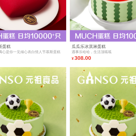
斯蛋糕
瓜瓜乐冰淇淋蛋糕
满心是你一见倾心表白情人节慕斯蛋糕
遇事乐哈哈，生活顶呱呱
308.00
¥