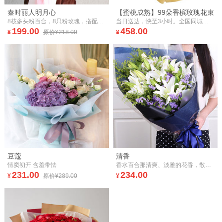
秦时丽人明月心
【蜜桃成熟】99朵香槟玫瑰花束
8枝多头粉百合，8只粉玫瑰，搭配尤加利
当日送达，快至3小时。全国同城，鲜花速递。99朵香槟玫瑰花束。
199.00
458.00
¥
原价¥218.00
¥
豆蔻
清香
情窦初开 含羞带怯
香水百合那清爽、淡雅的花香，散发出淡淡的幽香，给人一种淡淡的浪漫感。
231.00
234.00
¥
原价¥289.00
¥