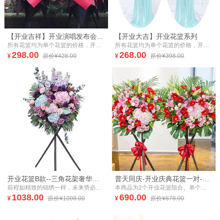
【开业吉祥】开业演唱发布会应援乔迁庆典花篮系列
【开业大吉】开业花篮系列
所有花篮均为单个花篮的价格，开业花篮一般是成对送出，寓意好事成双，建议您成对购买哦~部分花篮花材特殊，需要提前一天预定
所有花篮均为单个花篮的价格，开业花篮一般是成对送出，寓意好事成双，建议您成对购买哦~
298.00
268.00
¥
原价¥428.00
¥
原价¥398.00
开业花篮B款--三角花架奢华款开业花篮、庆典花篮
普天同庆-开业庆典花篮一对-鲜花好事成双、双喜临门开张鲜花礼品送女朋友元旦新年春节送礼拜访生日礼物
前程如精致的锦绣一样，未来势必十分美好。
本商品为2个开业花篮组合。单个花篮花材：红太阳花20枝，粉色绣球1枝，粉洋桔梗10枝，粉红百合2枝，散尾葵5枝，龟背叶5枝，栀子叶10枝。
1038.00
690.00
¥
原价¥1098.00
¥
原价¥878.00