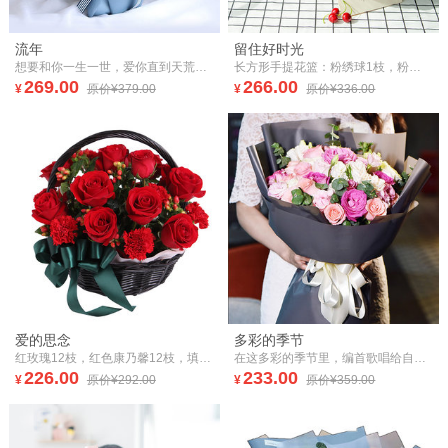
流年
留住好时光
想要和你一生一世，爱你直到天荒地老
长方形手提花篮：粉绣球1枝，粉雪山玫瑰6枝，粉桔梗0.3扎，栀子叶0.5扎
269.00
266.00
¥
原价¥379.00
¥
原价¥336.00
爱的思念
多彩的季节
红玫瑰12枝，红色康乃馨12枝，填充红豆、绿叶适量（如当地红豆缺货，用相思梅等其他寓意相近配材替代。）
在这多彩的季节里，编首歌唱给自己，拥抱那朝阳让希望飘扬。
226.00
233.00
¥
原价¥292.00
¥
原价¥359.00