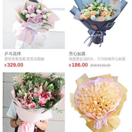
乒乓花球
芳心如愿
爱情需要甜蜜,更贵在圆融
我愿爱赴汤蹈火，只为你能芳心如愿
329.00
186.00
¥
¥
原价¥199.00