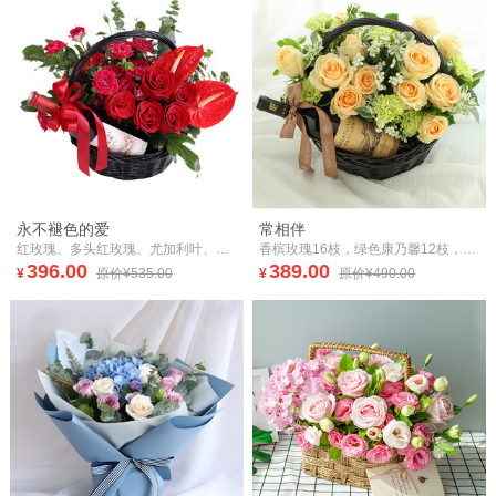
永不褪色的爱
常相伴
红玫瑰、多头红玫瑰、尤加利叶、红掌、小天使等花材；长城解百纳
香槟玫瑰16枝，绿色康乃馨12枝，白色相思梅5枝，栀子叶1扎，叶上白8枝。长城干红葡萄酒1支
396.00
389.00
¥
原价¥535.00
¥
原价¥490.00