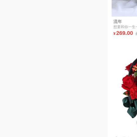
流年
想要和你一生
269.00
¥