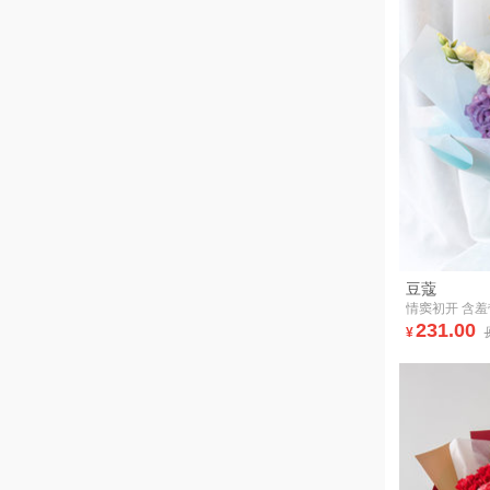
豆蔻
情窦初开 含羞
231.00
¥