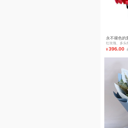
永不褪色的
396.00
¥