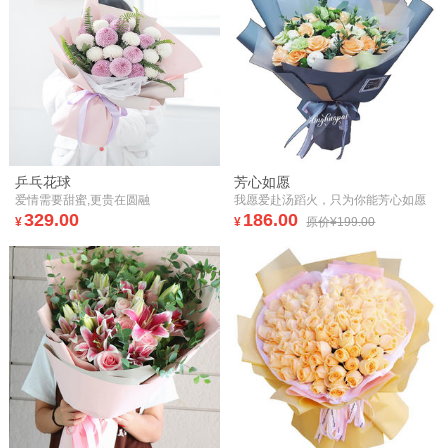
乒乓花球
芳心如愿
爱情需要甜蜜,更贵在圆融
我愿爱赴汤蹈火，只为你能芳心如愿
329.00
186.00
¥
¥
原价¥199.00