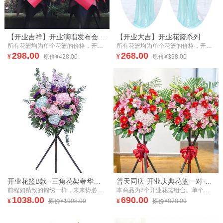
【开业吉祥】开业演唱发布会应援乔迁庆典花篮系列
【开业大吉】开业花篮系列
所有花篮均为单个花篮的价格，开业花篮一般是成对送出，寓意好事成双，建议您成对购买哦~部分花篮花材特殊，需要提前一天预定
所有花篮均为单个花篮的价格，开业花篮一般是成对送出，寓意好事成双，建议您成对购买哦~
298.00
268.00
¥
原价¥428.00
¥
原价¥398.00
开业花篮B款--三角花架奢华款开业花篮、庆典花篮
普天同庆-开业庆典花篮一对-鲜花好事成双、双喜临门开张鲜花礼品送女朋友元旦新年春节送礼拜访生日礼物
前程如精致的锦绣一样，未来势必十分美好。
本商品为2个开业花篮组合。单个花篮花材：红太阳花20枝，粉色绣球1枝，粉洋桔梗10枝，粉红百合2枝，散尾葵5枝，龟背叶5枝，栀子叶10枝。
1038.00
690.00
¥
原价¥1098.00
¥
原价¥878.00