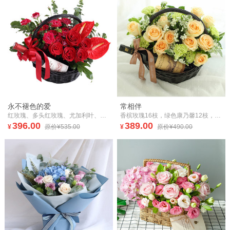
永不褪色的爱
常相伴
红玫瑰、多头红玫瑰、尤加利叶、红掌、小天使等花材；长城解百纳
香槟玫瑰16枝，绿色康乃馨12枝，白色相思梅5枝，栀子叶1扎，叶上白8枝。长城干红葡萄酒1支
396.00
389.00
¥
原价¥535.00
¥
原价¥490.00