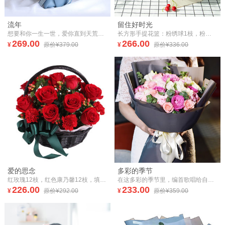
流年
留住好时光
想要和你一生一世，爱你直到天荒地老
长方形手提花篮：粉绣球1枝，粉雪山玫瑰6枝，粉桔梗0.3扎，栀子叶0.5扎
269.00
266.00
¥
原价¥379.00
¥
原价¥336.00
爱的思念
多彩的季节
红玫瑰12枝，红色康乃馨12枝，填充红豆、绿叶适量（如当地红豆缺货，用相思梅等其他寓意相近配材替代。）
在这多彩的季节里，编首歌唱给自己，拥抱那朝阳让希望飘扬。
226.00
233.00
¥
原价¥292.00
¥
原价¥359.00