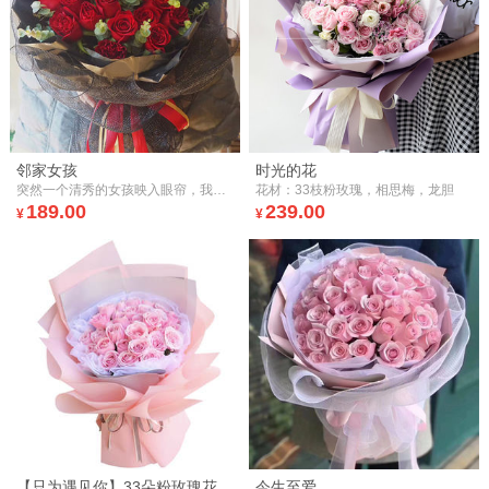
邻家女孩
时光的花
突然一个清秀的女孩映入眼帘，我喜欢这一种特别的幸福感觉！
花材：33枝粉玫瑰，相思梅，龙胆
189.00
239.00
¥
¥
【只为遇见你】33朵粉玫瑰花束鲜花
今生至爱