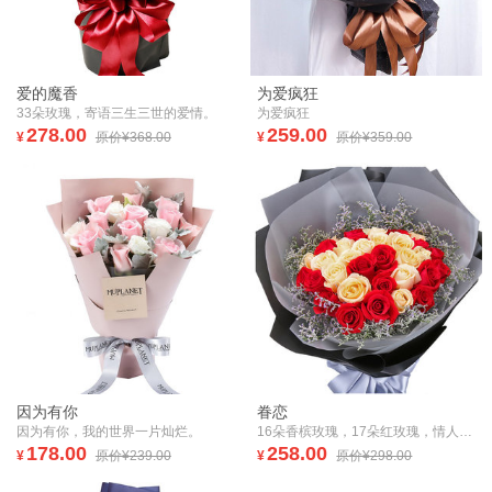
爱的魔香
为爱疯狂
33朵玫瑰，寄语三生三世的爱情。
为爱疯狂
278.00
259.00
¥
原价¥368.00
¥
原价¥359.00
因为有你
眷恋
因为有你，我的世界一片灿烂。
16朵香槟玫瑰，17朵红玫瑰，情人草丰满围边
178.00
258.00
¥
原价¥239.00
¥
原价¥298.00