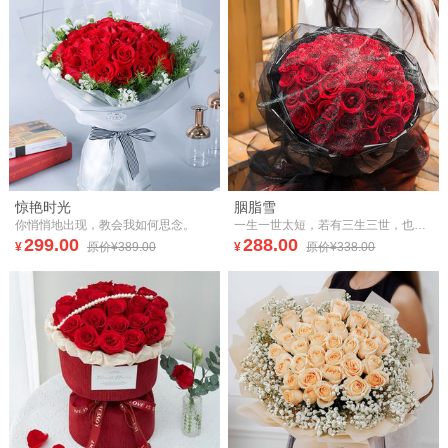
惊艳时光
胭脂雪
你悄悄地出现，教会我如何思念。
一生一世太短，若有三生三世，也只愿与你相遇、相伴。爱意至深，才敢三生三世、生生世世只你唯一。
299.00
288.00
¥
原价¥389.00
¥
原价¥338.00