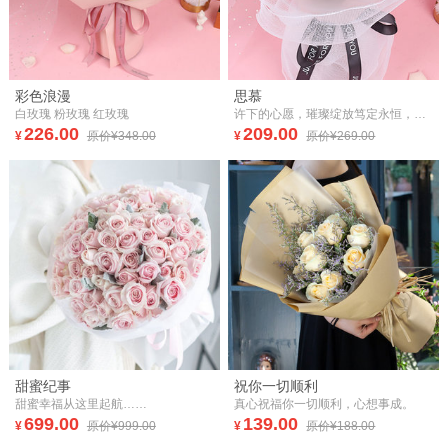
彩色浪漫
思慕
白玫瑰 粉玫瑰 红玫瑰
许下的心愿，璀璨绽放笃定永恒，愿你一直陪伴左右，愿彼此一生相携，此刻的誓言，亘古不变。
226.00
209.00
¥
原价¥348.00
¥
原价¥269.00
甜蜜纪事
祝你一切顺利
甜蜜幸福从这里起航……
真心祝福你一切顺利，心想事成。
699.00
139.00
¥
原价¥999.00
¥
原价¥188.00