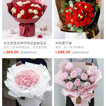
生生世世女神节特定款鲜花全国同城配送当日达女朋友老婆节日礼物
对你爱不够
花语 三生有幸遇见你，生生世世都爱你 材料 卡罗拉玫瑰22枝，白玫瑰11枝 包装 红/金色鎏金纸5张、白色雪梨纸2张、酒红色罗纹烫金丝带2米
爱你，是一辈子得事情
369.00
298.00
¥
原价¥469.00
¥
原价¥338.00