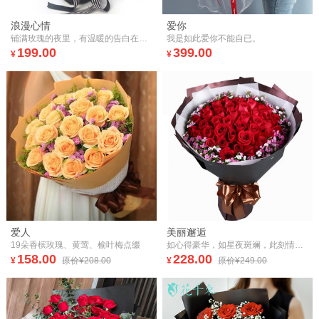
浪漫心情
爱你
铺满玫瑰的夜里，有温暖的告白在等待，来我的怀里，拥抱我的爱，把你的热情摊开，我会一直都在！
我是如此爱你不能自已。
199.00
399.00
¥
¥
爱人
美丽邂逅
19朵香槟玫瑰、黄莺、榆叶梅点缀
如心得豪华，如星夜斑斓，此刻情动，相见恨晚的美丽邂逅！
158.00
228.00
¥
原价¥208.00
¥
原价¥249.00