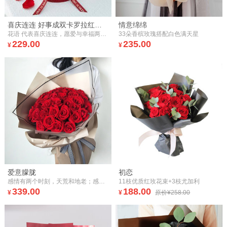
喜庆连连 好事成双卡罗拉红玫瑰鲜花花束同城配送
情意绵绵
花语 代表喜庆连连，愿爱与幸福两两相伴 材料 带普通祝福卡花束： 卡罗拉红玫瑰22枝 包装 红色小香风包装针织条纹丝绒布1.5米的一半，白巧克力牛奶棉4张，珍珠串1串，卡片祝福卡1张（随机），酒红色鹿皮绳，红色烫金丝带蝴蝶结
33朵香槟玫瑰搭配白色满天星
229.00
235.00
¥
¥
爱意朦胧
初恋
感情有两个时刻，天荒和地老；感情有两个地点，天涯和海角；感觉有两个人物，我爱的你和你爱的我；我们爱意朦胧。
11枝优质红玫花束+3枝尤加利
339.00
188.00
¥
¥
原价¥258.00