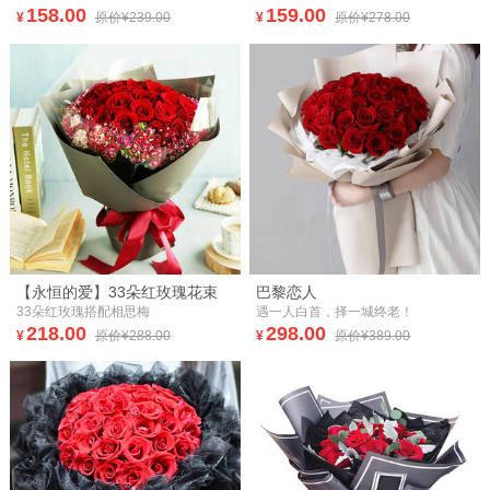
158.00
159.00
¥
原价¥239.00
¥
原价¥278.00
【永恒的爱】33朵红玫瑰花束
巴黎恋人
33朵红玫瑰搭配相思梅
遇一人白首，择一城终老！
218.00
298.00
¥
原价¥288.00
¥
原价¥389.00