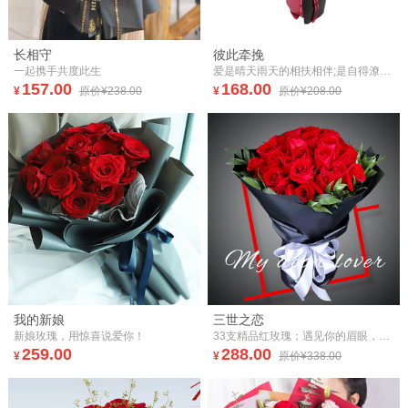
长相守
彼此牵挽
一起携手共度此生
爱是晴天雨天的相扶相伴;是自得潦倒的彼此牵挽。
157.00
168.00
¥
原价¥238.00
¥
原价¥208.00
我的新娘
三世之恋
新娘玫瑰，用惊喜说爱你！
33支精品红玫瑰；遇见你的眉眼，如清风明月；顾盼流连，如时光搁浅，是重逢，亦如初见；你的喜悲忧乐我全都预见，三千繁花只为你一人留恋。
259.00
288.00
¥
¥
原价¥338.00