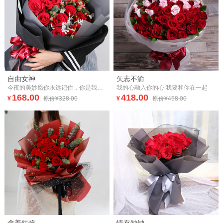
自由女神
矢志不渝
今夜的美妙愿你永远记住，你是我心中最甜美的公主。
我的心融入你的心 我要和你在一起
168.00
418.00
¥
原价¥328.00
¥
原价¥458.00