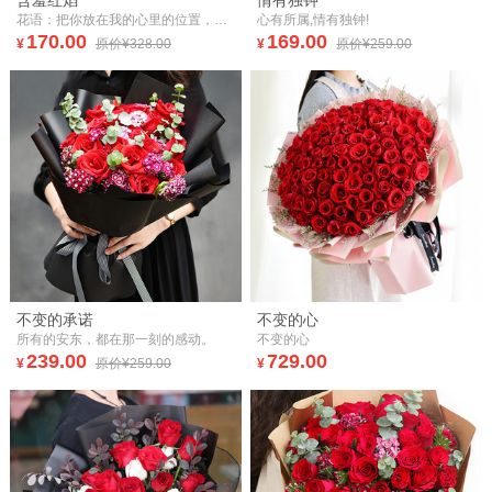
含羞红焰
情有独钟
花语：把你放在我的心里的位置，如同一位花园里的公主，每天幸福微笑。
心有所属,情有独钟!
170.00
169.00
¥
原价¥328.00
¥
原价¥259.00
不变的承诺
不变的心
所有的安东，都在那一刻的感动。
不变的心
239.00
729.00
¥
原价¥259.00
¥