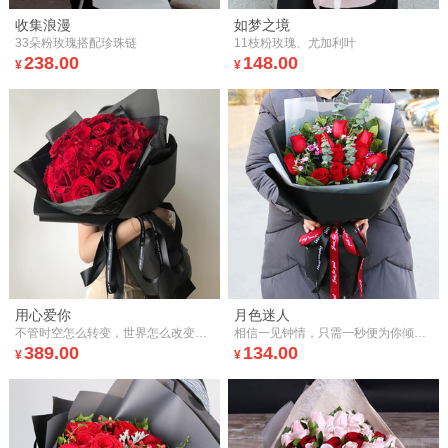
收集浪漫
如梦之境
33朵粉玫瑰搭配珍珠链
11枝粉玫瑰、尤加利叶
238.00
148.00
¥
¥
用心爱你
月色迷人
不管时空怎么转变，世界怎么改变，你的爱总在我心间。
相信一见钟情，只需一秒便为你倾心。
389.00
134.00
¥
¥