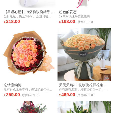
【星语心愿】19朵粉玫瑰精品花束
粉色的爱恋
当日送达，快至3小时。全国同城，鲜花速递。19朵粉玫瑰+满天星+银叶菊
19朵粉玫瑰牛皮色包装
218.00
168.00
¥
¥
原价¥188.00
忘情塞纳河
天天天晴-66枝玫瑰花鲜花束表白女朋友纪念生日礼物
没有什么永垂不朽，但我尽量伴你不走
你有没有发现，只要我们在一起，抬起头就是好天气。
259.00
469.00
¥
原价¥289.00
¥
原价¥639.00