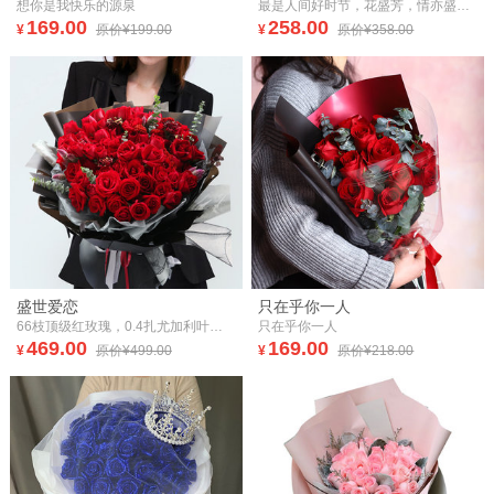
想你是我快乐的源泉
最是人间好时节，花盛芳，情亦盛芳。
169.00
258.00
¥
原价¥199.00
¥
原价¥358.00
盛世爱恋
只在乎你一人
66枝顶级红玫瑰，0.4扎尤加利叶，内层白色雪梨纸，白色雾面纸，外层黑色巴黎纸，少量黑纱，精美红色缎带花结
只在乎你一人
469.00
169.00
¥
原价¥499.00
¥
原价¥218.00