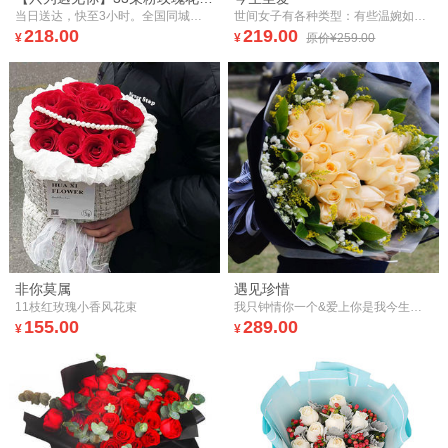
当日送达，快至3小时。全国同城，鲜花速递。33朵粉玫瑰花束。
世间女子有各种类型：有些温婉如诗，有些独立若兰 有些奔放不羁……你是独一无二的落入凡间的美艳缪斯
218.00
219.00
¥
¥
原价¥259.00
非你莫属
遇见珍惜
11枝红玫瑰小香风花束
我只钟情你一个&爱上你是我今生最大的幸福，想你是我最甜蜜的痛苦，和你在一起是我的骄傲，没有你的我就像一只迷失了航线的船
155.00
289.00
¥
¥