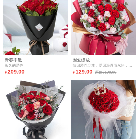
青春不散
因爱绽放
长久的爱你
情因爱而绽放，爱因浪漫而永恒，这天，让我们给彼此的初心构设一座爱的城堡。
209.00
129.00
¥
¥
原价¥198.00