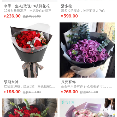
牵手一生-红玫瑰19枝鲜花花束速递情人节女朋友生日礼物
潘多拉
19枝红玫瑰寓意：永远爱你此情不渝。想念那条街,想念与你遇见的地方,想念和你的第一次牵手……永远无法忘记这些往昔的喜悦,它将永驻心间！
潘多拉的魔盒，神秘而迷人的你
236.00
599.00
¥
原价¥309.00
¥
缪斯女神
只要有你
红玫瑰16枝，红豆5枝，粉色桔梗1枝，银叶菊2枝（如当地红豆缺货，用相思梅等其他寓意相近配材替代。）
生命中只要有你 什么都变的可以，让所有流星边的随时都相遇。
198.00
268.00
¥
原价¥361.00
¥
原价¥298.00