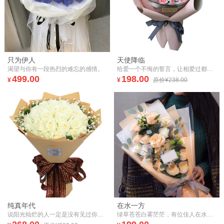
只为伊人
天使降临
渴望与你有一段热烈的难忘的感情。
给爱一个不悔的誓言，让相爱过都彼此思念
499.00
198.00
¥
¥
原价¥238.00
纯真年代
在水一方
说阳光灿烂的人一定是没有见过你笑起来的迷人和温暖
绿草苍苍白雾茫茫，有位佳人在水一方！