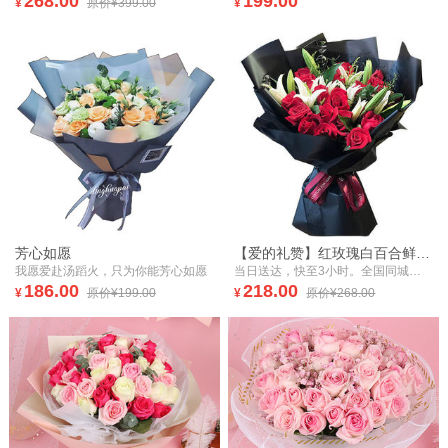
268.00
199.00
¥
原价¥399.00
¥
芳心如愿
【爱的礼赞】红玫瑰白百合鲜花花束
我愿爱赴汤蹈火，只为你能芳心如愿
当日送达，快至3小时。全国同城，鲜花速递。【爱的礼赞】红玫瑰白百合花束
186.00
218.00
¥
原价¥199.00
¥
原价¥268.00