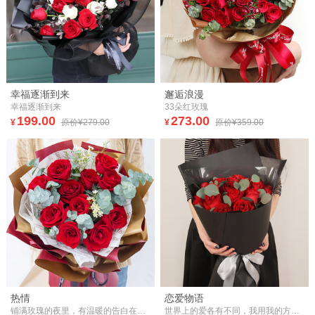
幸福逐渐到来
邂逅浪漫
幸福逐渐到来
33朵红玫瑰
199.00
273.00
¥
原价¥279.00
¥
原价¥359.00
热情
恋爱物语
铺满玫瑰的夜里，有温暖的告白在等待，来我的怀里，拥抱我的爱，把你的热情摊开，我会一直都在!爱，把你的热情摊开，我会一直都在!
世界上的爱各有不同，我用我的方式，我用我的声音告诉你，我爱你！