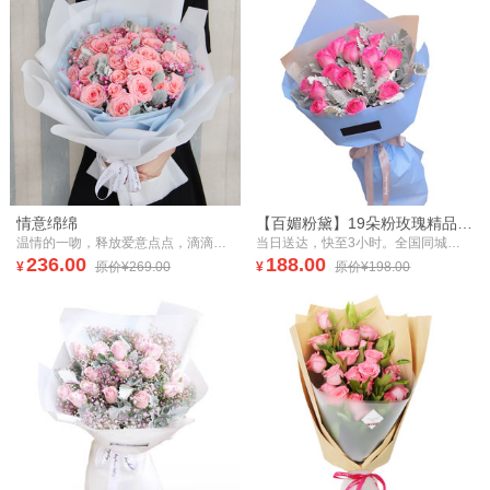
情意绵绵
【百媚粉黛】19朵粉玫瑰精品花束
温情的一吻，释放爱意点点，滴滴都是甜蜜，柔情的一吻，缤纷情意绵绵，朵朵都是浪漫，深情一吻，诉说相爱一生，句句都是真诚，亲吻情人节，给你一个吻，我爱你，愿陪你走过一世的浮华！
当日送达，快至3小时。全国同城，鲜花速递。19朵粉玫瑰精品花束
236.00
188.00
¥
原价¥269.00
¥
原价¥198.00