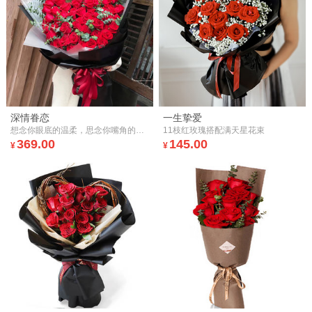
深情眷恋
一生挚爱
想念你眼底的温柔，思念你嘴角的笑容，眷恋你深情的相拥，愿我们的爱到永久。
11枝红玫瑰搭配满天星花束
369.00
145.00
¥
¥