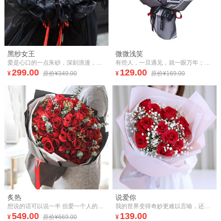
黑纱女王
微微浅笑
爱是心口的一点朱砂，深刻浪漫，至死不渝！
有些人，一旦遇见，就一眼万年；有些心动，一旦开始，、便覆水难收。
299.00
129.00
¥
原价¥349.00
¥
原价¥169.00
炙热
说爱你
想说的话可以说一半 但爱一个人的炙热 一点儿也藏不住
我的世界变得奇妙更难以言喻，还以为是从天而降的梦境，直到确定手的温度来自你心里，这一刻我终于勇敢说爱你
549.00
139.00
¥
原价¥669.00
¥