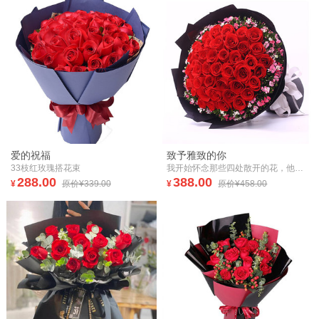
爱的祝福
致予雅致的你
33枝红玫瑰搭花束
我开始怀念那些四处散开的花，他们因为你的离开，妖娆着变换着华丽，漫漫的堆积成内心，坚实而无法倾诉的爱慕，被渐次淹没的暖。
288.00
388.00
¥
原价¥339.00
¥
原价¥458.00