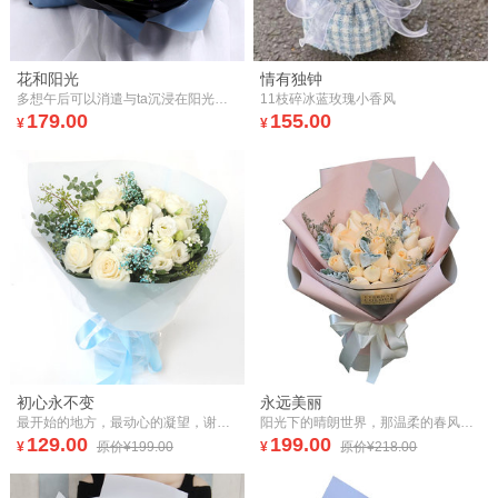
花和阳光
情有独钟
多想午后可以消遣与ta沉浸在阳光里！
11枝碎冰蓝玫瑰小香风
179.00
155.00
¥
¥
初心永不变
永远美丽
最开始的地方，最动心的凝望，谢谢你陪我，在不忘初心的路上！
阳光下的晴朗世界，那温柔的春风已苏醒！
129.00
199.00
¥
原价¥199.00
¥
原价¥218.00