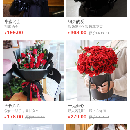
甜蜜约会
绚烂的爱
甜蜜约会
温馨浪漫的玫瑰花花束
199.00
368.00
¥
¥
原价¥498.00
天长久久
一见倾心
爱你一辈子，天长久久！
斯人若彩虹，遇上方知有
178.00
279.00
¥
原价¥239.00
¥
原价¥319.00