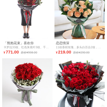
「熊抱花束」喜欢你
恋恋情深
卡罗拉33枝、红色朱蕉叶3枝、千代兰7枝、大红色多头玫1.5扎
11枝香槟玫瑰，多头白百合2枝，栀子叶8枝
771.00
219.00
¥
原价¥998.00
¥
原价¥290.00