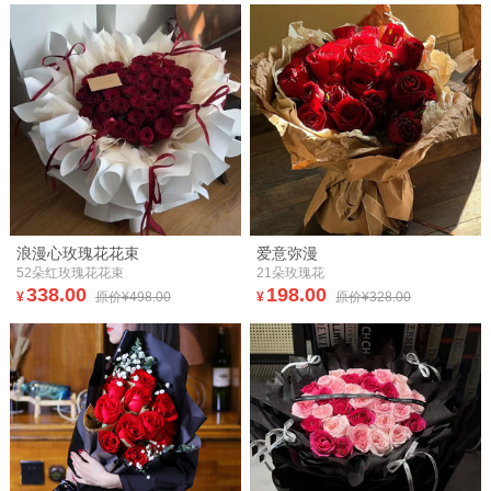
浪漫心玫瑰花花束
爱意弥漫
52朵红玫瑰花花束
21朵玫瑰花
338.00
198.00
¥
原价¥498.00
¥
原价¥328.00