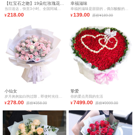
【红宝石之吻】19朵红玫瑰花束爱心树枝
幸福滋味
当日送达，快至3小时。全国同城，鲜花速递。【红宝石之吻】19朵红玫瑰花束爱心树枝
幸福的滋味是甜甜的，偶尔酸酸的；遗憾的感觉是苦苦的，偶尔辣辣的。如果爱上，就不要轻易放弃。
218.00
139.00
¥
¥
原价¥189.00
小仙女
挚爱
岁月匆匆如白驹过隙，即使时光往复，我依然爱你如初
你的爱点亮我的生活
278.00
7499.00
¥
原价¥358.00
¥
原价¥9999.00