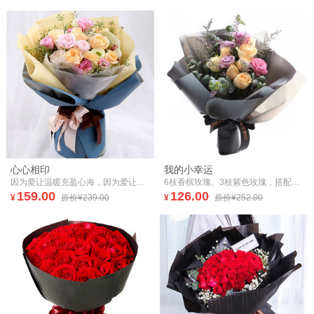
心心相印
我的小幸运
因为爱让温暖充盈心海，因为爱让天家折射色彩，我要穿过茫茫人海，走向你 ，拥抱你，守护你！
6枝香槟玫瑰、3枝紫色玫瑰，搭配粉色洋桔梗、尤加利、情人草花束
159.00
126.00
¥
原价¥239.00
¥
原价¥252.00