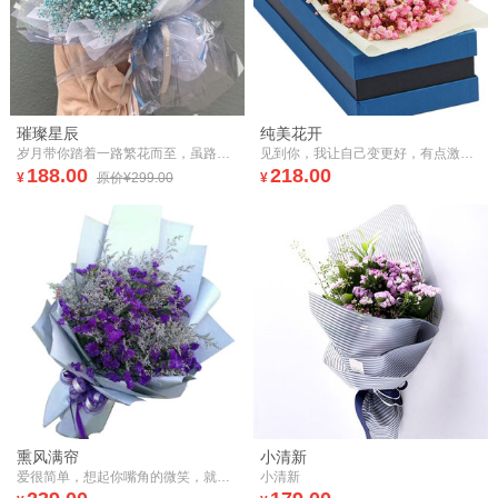
璀璨星辰
纯美花开
岁月带你踏着一路繁花而至，虽路遇坎坷，但只愿春光灿烂时，你依然能在风中笑。
见到你，我让自己变更好，有点激动，心跳，忐忑，今天就要向你表达我的心意，纯美的礼物送给你，愿你美好每一天
188.00
218.00
¥
原价¥299.00
¥
熏风满帘
小清新
爱很简单，想起你嘴角的微笑，就会很幸福。
小清新