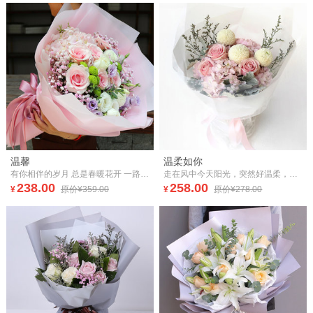
温馨
温柔如你
有你相伴的岁月 总是春暖花开 一路芬芳 感谢生命中有你
走在风中今天阳光，突然好温柔，天的温柔，地的温柔，像你抱着我，把我最好的爱给你，是我全部的温柔。
238.00
258.00
¥
原价¥359.00
¥
原价¥278.00