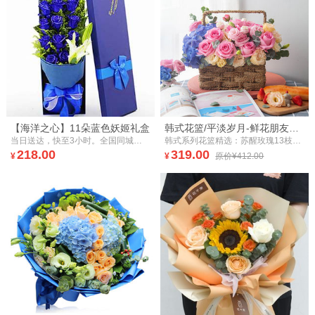
【海洋之心】11朵蓝色妖姬礼盒
韩式花篮/平淡岁月-鲜花朋友情人节浪漫生日礼物
当日送达，快至3小时。全国同城，鲜花速递。11朵蓝色妖姬精品礼盒。目前国内的蓝色妖姬均为鲜花染色而成，没有真正的蓝玫瑰。介意慎拍！
韩式系列花篮精选：苏醒玫瑰13枝，蓝紫色绣球1枝，香槟洋桔梗5枝，粉洋桔梗3枝，尤加利叶5枝
218.00
319.00
¥
¥
原价¥412.00