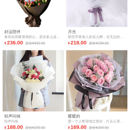
好运陪伴
月光
春风化雨暖透我的心，是你多么温暖的目光
那些芳香迷人的花儿啊，在无边的海水和长长的海岸之间，她将成为我的爱人。
236.00
218.00
¥
原价¥359.00
¥
原价¥258.00
轻声问候
暖暖的
轻声问候
爱一个人希望他过更好，打从心里暖暖的，你比自己更重要。
188.00
169.00
¥
原价¥259.00
¥
原价¥209.00