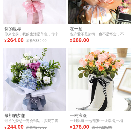
你的世界
在一起
你来之前，我的生活是单色，你来之后，我的生活是彩色的。
也许爱不是热情，也不是怀念，不过是岁月年深月久成了生活的一部分。
264.00
289.00
¥
原价¥339.00
¥
最初的梦想
一桶浪漫
最初的梦想一定会到达，实现了真的到达，才能够算到过了天堂，
一封温馨,一包甜蜜,一袋幸福,一桶浪漫！
244.00
178.00
¥
原价¥279.00
¥
原价¥226.00