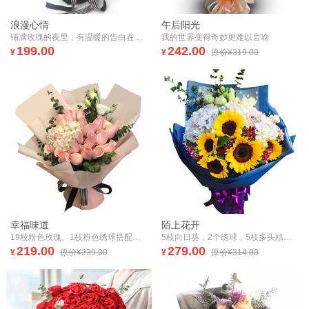
浪漫心情
午后阳光
铺满玫瑰的夜里，有温暖的告白在等待，来我的怀里，拥抱我的爱，把你的热情摊开，我会一直都在！
我的世界变得奇妙更难以言喻
199.00
242.00
¥
¥
原价¥319.00
幸福味道
陌上花开
19枝粉色玫瑰、1枝粉色绣球搭配桔梗、尤加利花束
5枝向日葵，2个绣球，5枝多头桔梗，优加利，相思梅
219.00
279.00
¥
原价¥239.00
¥
原价¥314.00