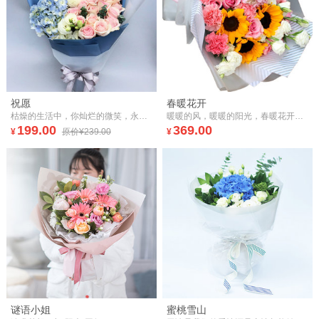
祝愿
春暖花开
枯燥的生活中，你灿烂的微笑，永远是记忆中永不退色的那一抹鲜艳
暖暖的风，暖暖的阳光，春暖花开的日子，捎上我暖暖的 爱!
199.00
369.00
¥
原价¥239.00
¥
谜语小姐
蜜桃雪山