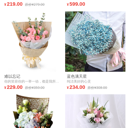
219.00
599.00
¥
原价¥279.00
¥
难以忘记
蓝色满天星
你的笑容你的一举一动，都是我所有的记忆
纯洁美好的心灵
229.00
234.00
¥
原价¥359.00
¥
原价¥308.00