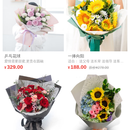
乒乓花球
一捧向阳
爱情需要甜蜜,更贵在圆融
适合： 送父母 送长辈 送领导 送客户 送老师 感受生命的豁达和从容，敞开心扉，品味岁月静好，浅笑前行
329.00
188.00
¥
¥
原价¥278.00