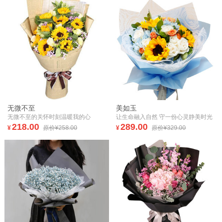
无微不至
美如玉
无微不至的关怀时刻温暖我的心
让生命融入自然 守一份心灵静美时光
218.00
289.00
¥
原价¥258.00
¥
原价¥329.00