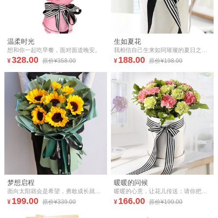
温柔时光
生如夏花
想和你一起吃早餐，面对面道晚安。
我相信自己生来如同璀璨的夏日之花，不凋不败，妖冶如火，承受心跳的负荷和呼吸的累赘，乐此不疲。
328.00
188.00
¥
原价¥358.00
¥
原价¥198.00
梦想启程
暖暖的问候
面向太阳就会是希望，勇敢成长就是种锋芒。梦想就是最好的信仰,指引我们向前不会彷徨。拥有梦想的人一定势不可挡！
暖暖的心意，让花儿传送：请你把这最诚挚的祝福带在身边，让幸福永远伴随你!
199.00
166.00
¥
原价¥339.00
¥
原价¥199.00