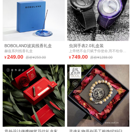
BOBOLAND波岚线香礼盒
虫洞手表2.0礼盒装
赫兹系列线香礼盒
上帝绝不会只赋予你使命,而不给你时间去完成， 对于时间，与其去细数揣度，把分秒无谓拉长，不如专注于事，享受时间的飞逝。
249.00
749.00
¥
原价¥259.00
¥
原价¥1288.00
意外设计便携钢笔花信礼盒私人订制永生花玫瑰情人礼品生日礼物
灵魂礼物原创手工银饰猛犸臼齿化石文玩古风手串男友老公生日中秋