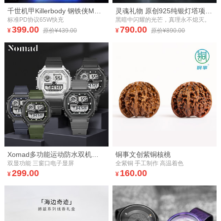
千世机甲Killerbody 钢铁侠MK3胸像充电中心
灵魂礼物 原创925纯银灯塔项链--救赎
标准PD协议65W快充
黑暗中闪耀的光芒，真理永不熄灭。
399.00
790.00
¥
原价¥439.00
¥
原价¥890.00
Xomad多功能运动防水双机芯双显手表
铜事文创紫铜核桃
双显功能 三窗口电子显屏
全紫铜 手工制作 高温着色
299.00
160.00
¥
¥