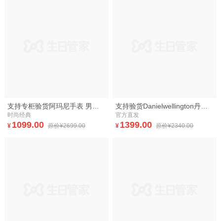
支持专柜验货阿玛尼手表 男士手表时尚商务休闲多功能二眼三眼计时男表腕表
支持验货Danielwellington丹尼尔惠灵顿尼龙带黑色表盘DW手表男女情侣对表
时尚经典
官方直发
1099.00
1399.00
¥
原价¥2699.00
¥
原价¥2340.00