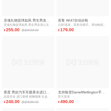
灵魂礼物篮球如风 男生男友老公文艺礼 詹姆斯手办模型 生日毕业
若客 AK47自动步枪
灵魂礼物篮球如风 男生男友老公文艺礼 詹姆斯手办模型 生日毕业
点射/连发，双射击模式、滑动枪机模块、弹药自动上膛、榫卯工艺
255.00
179.00
¥
原价¥258.00
¥
香度 男款汽车车载香水进口无火香薰精油套装熏香氛香熏精油
支持验货DanielWellington手镯 饰品简约 新款欧美百搭DW男女士手镯
品质安全 进口香精 精雕细琢 礼盒包装
官方直发
240.00
490.00
¥
原价¥280.00
¥