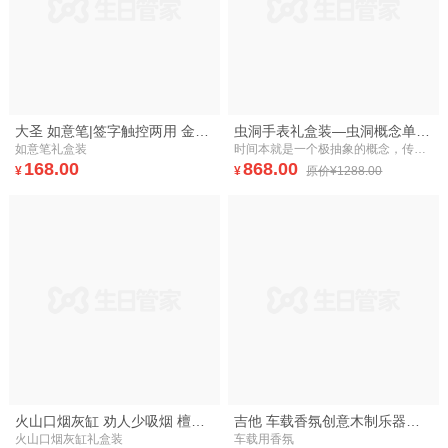
大圣 如意笔|签字触控两用 金箍棒|五百年创意文具 礼物
虫洞手表礼盒装—虫洞概念单针创意腕表
如意笔礼盒装
时间本就是一个极抽象的概念，传统的腕表设计所达到的只是时间的计量，而要在计量时间的基础上加入虫洞时空的概念，就要求设计师必须有一个全新的、突破传统的设计。手表代表时间，设计灵感来自虫洞，完成了时间与空间的完美结合。
168.00
868.00
¥
¥
原价¥1288.00
火山口烟灰缸 劝人少吸烟 檀木黄铜个性时尚 健康创意礼品 原创
吉他 车载香氛创意木制乐器香器摆件
火山口烟灰缸礼盒装
车载用香氛