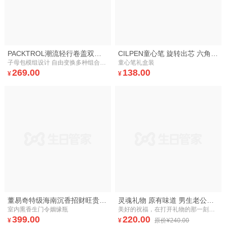
PACKTROL潮流轻行卷盖双肩包
CILPEN童心笔 旋转出芯 六角黄铜檀木笔lets匠心 同学礼物
子母包模组设计 自由变换多种组合场景
童心笔礼盒装
269.00
138.00
¥
¥
董易奇特级海南沉香招财旺贵人旺姻缘招桃花室内熏香生门令姻缘瓶
灵魂礼物 原有味道 男生老公特别文艺 创意生日情人节 个性DIY
室内熏香生门令姻缘瓶
美好的祝福，在打开礼物的那一刻，触发心底柔软的部分，追诉起瞬间的往事，才会有真正的喜悦。灵魂礼物手工花艺礼盒，用纯手工打磨时光的痕迹，让我们帮你送出一份直达心灵深处的礼物。
399.00
220.00
¥
¥
原价¥240.00