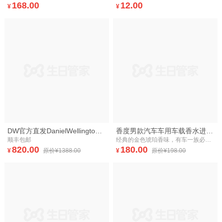
168.00
12.00
¥
¥
DW官方直发DanielWellington 新品 丹尼尔惠灵顿DW黑手表尼龙带男表黑表盘
香度男款汽车车用车载香水进口无火香薰精油套装熏香氛香熏精油
顺丰包邮
经典的金色琥珀香味，有车一族必选款
820.00
180.00
¥
原价¥1388.00
¥
原价¥198.00