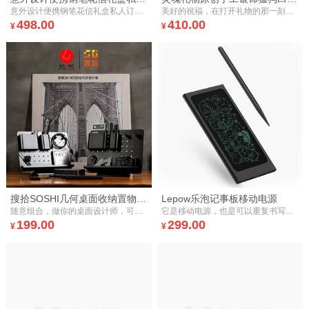
意外设计便携钢笔花信礼盒私人订制永生花玫瑰情人礼品生日礼物
美好的祝福，在打开礼物的那一刻，触发心底柔软的部分，追诉起瞬间的往事，才会有真正的喜悦。灵魂礼物手工花艺礼盒，用纯手工打磨时光的痕迹，让我们帮你送出一份直达心灵深处的礼物。
498.00
410.00
¥
¥
搜拾SOSHI几何桌面收纳置物架数码产品文具整理盒简约办公学习台
Lepow乐泡记事板移动电源
随意组合，做你的桌面设计师，可以自己DIY，让收纳充满创意，不在枯燥。
它是移动电源，也是可以重复书写的笔记本。搭配专属的收纳皮套，是名片夹，也是零钱包哦~
199.00
299.00
¥
¥