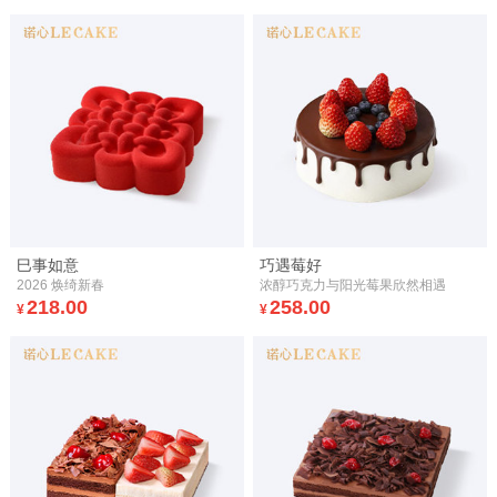
巳事如意
巧遇莓好
2026 焕绮新春
浓醇巧克力与阳光莓果欣然相遇
218.00
258.00
¥
¥