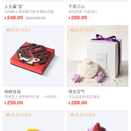
人生赢“茄”
千里江山
为你献上黑棕奢巧的专属仪式感
有些风景 不必远行
248.00
288.00
¥
原价¥288.00
¥
锦鲤送福
珠光宝气
雪域芝士身穿新年红装，一年的忙碌，化作口口浓醇。
可以品尝的高定臻礼
258.00
288.00
¥
¥