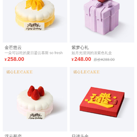
金芒悠云
紫梦心礼
一朵可以吃的夏日鎏云慕斯 so fresh
如月光浸润的淡紫色礼盒
258.00
248.00
¥
¥
原价¥288.00
浮云莓恋
日进斗金