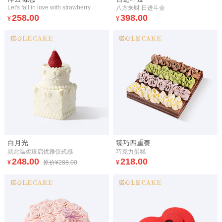
Let's fall in love with strawberry.
八方来财 日进斗金
258.00
398.00
¥
¥
白月光
臻巧四重奏
就此温柔臻启优雅仪式感
巧克力蛋糕
248.00
218.00
¥
原价¥288.00
¥