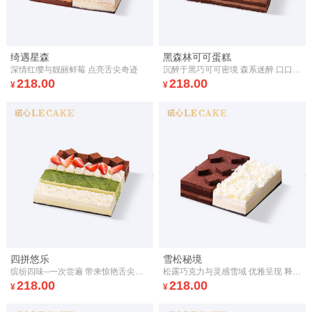
绮遇星森
黑森林可可蛋糕
深情红缨与靓丽鲜莓 点亮舌尖奇迹
沉醉于黑巧可可密境 森系迷醉 口口樱桃香
218.00
218.00
¥
¥
四拼悠乐
雪松秘境
缤纷四味--一次尝遍 带来惊艳舌尖的曼妙滋味
松露巧克力与灵感雪域 优雅呈现 释放双重诱惑
218.00
218.00
¥
¥