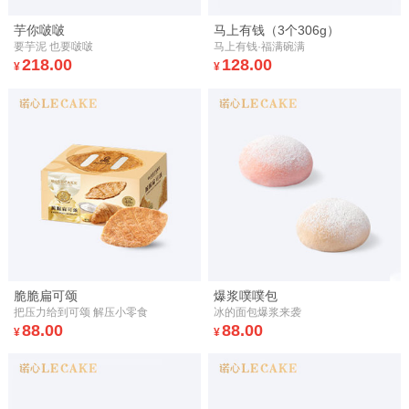
芋你啵啵
马上有钱（3个306g）
要芋泥 也要啵啵
马上有钱·福满碗满
218.00
128.00
¥
¥
脆脆扁可颂
爆浆噗噗包
把压力给到可颂 解压小零食
冰的面包爆浆来袭
88.00
88.00
¥
¥