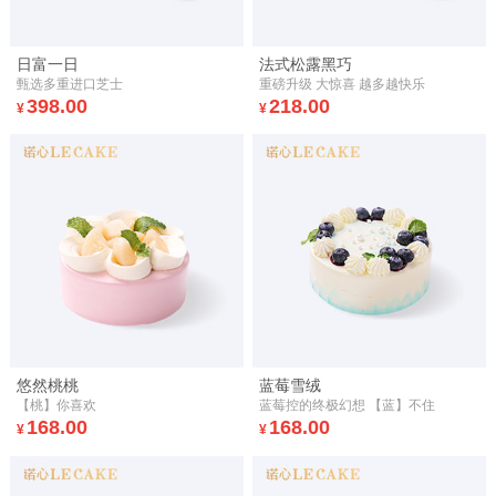
日富一日
法式松露黑巧
甄选多重进口芝士
重磅升级 大惊喜 越多越快乐
398.00
218.00
¥
¥
悠然桃桃
蓝莓雪绒
【桃】你喜欢
蓝莓控的终极幻想 【蓝】不住
168.00
168.00
¥
¥