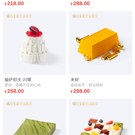
218.00
288.00
¥
¥
穆萨耶夫·闪耀
来财
爱你，是藏不住的心动
金砖在手，财运我有
258.00
288.00
¥
¥