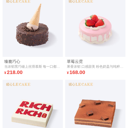
臻脆巧心
草莓云霓
当浓郁黑巧碰上丝滑慕斯 每一口都藏着甜蜜小<巧>心
果香浓郁 口感甜美 粉色奶盖与纯粹白巧慕斯黏连 口感出奇顺滑、轻盈
218.00
168.00
¥
¥