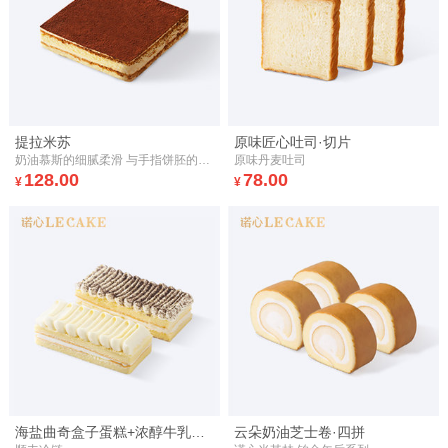
提拉米苏
原味匠心吐司·切片
奶油慕斯的细腻柔滑 与手指饼胚的咖啡香气融合 层层相叠，口感丰富 细品经典意式甜品 给味蕾带来难忘的触动
原味丹麦吐司
128.00
78.00
¥
¥
海盐曲奇盒子蛋糕+浓醇牛乳风味盒子蛋糕
云朵奶油芝士卷·四拼