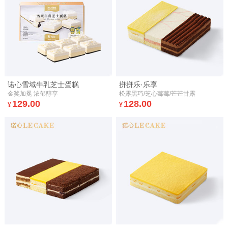
诺心雪域牛乳芝士蛋糕
拼拼乐·乐享
金奖加冕 浓郁醇享
松露黑巧/芝心莓莓/芒芒甘露
129.00
128.00
¥
¥