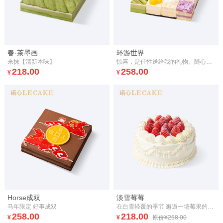
春·茶墨画
环游世界
来抹【清新本味】
惊喜，是任性送给我的礼物。随心、随性、随感觉到处游历，每次都有新发现。惊喜，不用刻意安排。又或者，上天早已安排， 怎样，都好，就随意一点，任性一次吧。
218.00
258.00
¥
¥
Horse成双
淡雪莓莓
马年限定 好事成双
在白雪轻覆的季节 邂逅一场莓果的盛宴
258.00
218.00
¥
¥
原价¥258.00