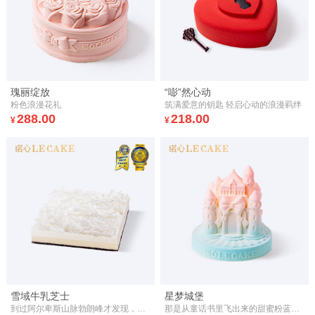
瑰丽绽放
“嘭”然心动
粉色浪漫花礼
筑满爱意的钥匙 轻启心动的浪漫羁绊
288.00
218.00
¥
¥
雪域牛乳芝士
星梦城堡
到过阿尔卑斯山脉勃朗峰才发现，白，其实就这么纯粹。雪花忽聚忽散，轻盈降落在地上，化为一片白。
那是从童话书里飞出来的甜蜜粉蓝城堡