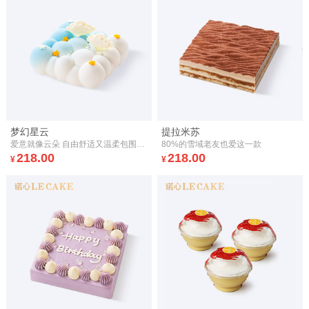
梦幻星云
提拉米苏
爱意就像云朵 自由舒适又温柔包围着你
80%的雪域老友也爱这一款
218.00
218.00
¥
¥