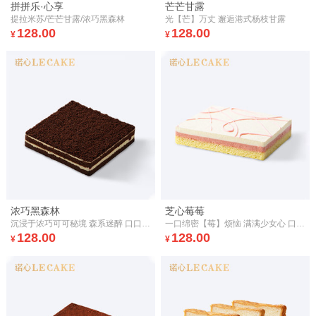
拼拼乐·心享
芒芒甘露
提拉米苏/芒芒甘露/浓巧黑森林
光【芒】万丈 邂逅港式杨枝甘露
128.00
128.00
¥
¥
浓巧黑森林
芝心莓莓
沉浸于浓巧可可秘境 森系迷醉 口口樱桃香
一口绵密【莓】烦恼 满满少女心 口味初恋般的心悸
128.00
128.00
¥
¥