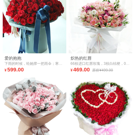
爱的抱抱
炽热的红唇
下雨的时候，给她撑一把雨伞；寒冷的时候，给她一个温暖的臂弯；天黑了，永远有一盏灯为她点亮；晨起时，给她一缕温暖的阳光。爱她，就送她一束99枝的玫瑰花！
66枝进口红唇玫瑰，3枝白桔梗，0.2扎粉雪山玫瑰，0.3扎迷雾泡泡，白色雾面纸包装，精美粉色缎带花结
599.00
469.00
¥
¥
原价¥499.00