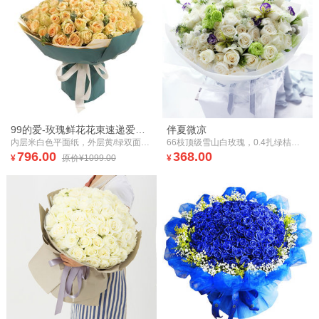
99的爱-玫瑰鲜花花束速递爱人表白女朋友生日结婚纪念日礼物
伴夏微凉
内层米白色平面纸，外层黄/绿双面人造纸
66枝顶级雪山白玫瑰，0.4扎绿桔梗，0.3扎紫边桔梗，0.2扎蕾丝，内层白色雾面纸，外层透明玻璃纸，精美蓝白罗纹带花结
796.00
368.00
¥
原价¥1099.00
¥