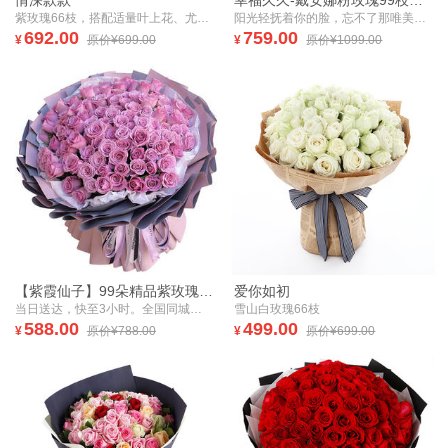
情深款款
幸福久久-戴安娜粉玫瑰99枝鲜花束女朋友周年纪念日表白生日礼物
紫玫瑰66枝，搭配适量叶上花、尤加利；内层灰色雾面纸，外层蓝色吊花压纹纸，白咖罗纹带花结包装
阳光轻抚着你的脸，忘不了那唯美的画面；你给我的拥抱，加速了我心跳，幸福这般美好！
692.00
759.00
¥
原价¥699.00
¥
原价¥1099.00
【紫霞仙子】99朵精品紫玫瑰花束
爱你如初
当日送达，快至3小时。全国同城，鲜花速递。【紫霞仙子】99朵精品紫玫瑰花束
雪山白玫瑰66枝
588.00
499.00
¥
原价¥788.00
¥
原价¥699.00