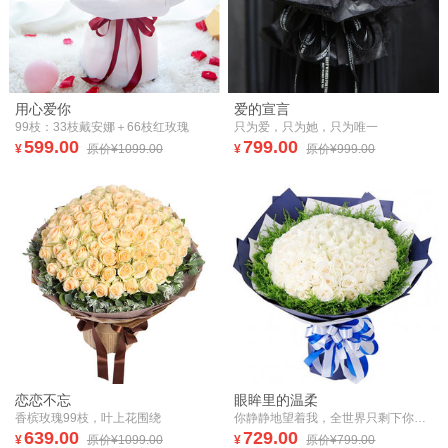
用心爱你
爱的宣言
99枝：33枝戴安娜＋66枝红玫瑰
只为爱，只为她，只为唯一
599.00
799.00
¥
原价¥1099.00
¥
原价¥999.00
恋恋不忘
眼眸里的温柔
香槟玫瑰99枝，叶上花围绕
你静静地望着我，全世界只剩下你眼眸里的温柔
639.00
729.00
¥
原价¥1099.00
¥
原价¥799.00