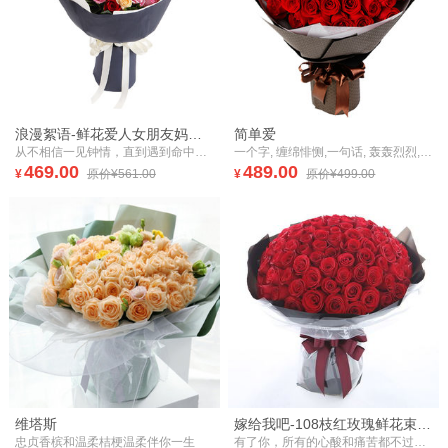
浪漫絮语-鲜花爱人女朋友妈妈纪念日生日礼物
简单爱
从不相信一见钟情，直到遇到命中注定，于是脑海里都是恋人的身影
一个字, 缠绵悱恻,一句话, 轰轰烈烈, 彼此属于彼此的固有频率,如此永远共鸣!
469.00
489.00
¥
原价¥561.00
¥
原价¥499.00
维塔斯
嫁给我吧-108枝红玫瑰鲜花束速递情人节女朋友生日礼物
忠贞香槟和温柔桔梗温柔伴你一生
有了你，所有的心酸和痛苦都不过如此。你是治愈我的良药，我想和你共度一生，你愿意嫁给我吗？