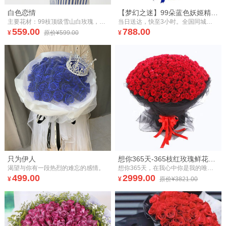
白色恋情
【梦幻之迷】99朵蓝色妖姬精品花束
主要花材：99枝顶级雪山白玫瑰，内层白色雪梨纸，外层牛皮纸，精美灰色缎带花结
当日送达，快至3小时。全国同城，鲜花速递。99朵蓝色妖姬精品花束。目前国内的蓝色妖姬均为鲜花染色而成，没有真正的蓝玫瑰。介意请慎拍！
559.00
788.00
¥
原价¥599.00
¥
只为伊人
想你365天-365枝红玫瑰鲜花束七夕情人节女朋友生日礼物
渴望与你有一段热烈的难忘的感情。
想你365天，在我心中你是我的唯一，没有人能代替！
499.00
2999.00
¥
¥
原价¥3821.00