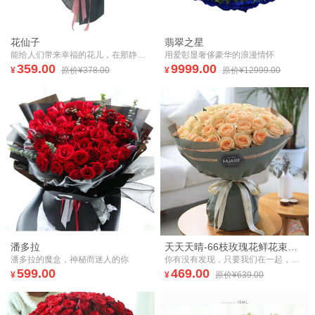
花仙子
翡翠之星
能给人们带来幸福的花儿，在那静静绽放；可爱的人啊，正采摘着七色花而来！
用爱彰显奢侈豪华的浪漫情怀
359.00
9999.00
¥
原价¥378.00
¥
原价¥12999.00
潘多拉
天天天晴-66枝玫瑰花鲜花束表白女朋友纪念生日礼物
潘多拉的魔盒，神秘而迷人的你
你有没有发现，只要我们在一起，抬起头就是好天气。
599.00
469.00
¥
¥
原价¥639.00