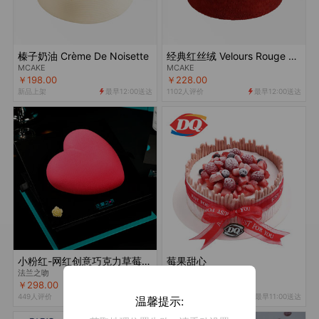
榛子奶油 Crème De Noisette
经典红丝绒 Velours Rouge Classique
MCAKE
MCAKE
￥198.00
￥228.00
新品上架
最早12:00送达
1102人评价
最早12:00送达


小粉红-网红创意巧克力草莓心形生日蛋糕
莓果甜心
法兰之吻
DQ
￥298.00
￥238.00
449人评价
最早12:00送达
123人评价
最早11:00送达


温馨提示: