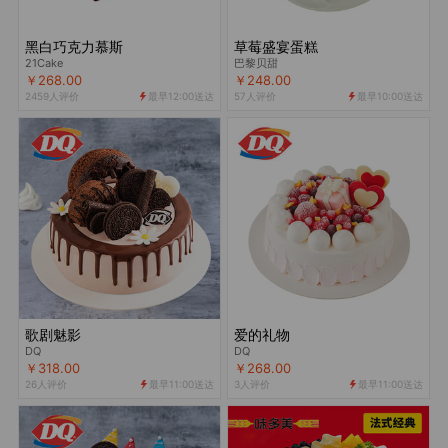
黑白巧克力慕斯
草莓盛宴蛋糕
21Cake
巴黎贝甜
￥268.00
￥248.00
2459人评价
最早12:00送达
57人评价
最早10:00送达


歌剧魅影
爱的礼物
DQ
DQ
￥318.00
￥268.00
26人评价
最早11:00送达
3人评价
最早11:00送达

