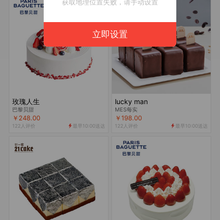
获取地理位置失败，请手动设置
立即设置
玫瑰人生
lucky man
巴黎贝甜
MES每实
￥248.00
￥198.00
122人评价
最早10:00送达
122人评价
最早10:00送达

