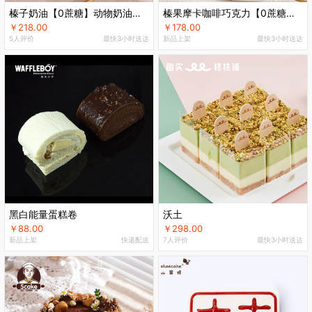
榛子奶油【0蔗糖】动物奶油生日蛋糕
榛果摩卡咖啡巧克力【0蔗糖】生日蛋糕
￥218.00
￥178.00
5人评价
最快3小时送达
新品上架
最快3小时送达
黑白能量蛋糕卷
沃土
￥88.00
￥298.00
新品上架
快递配送
7人评价
最快3小时送达