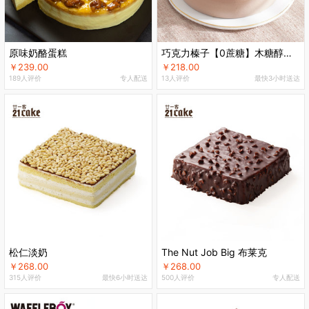
原味奶酪蛋糕
巧克力榛子【0蔗糖】木糖醇物奶油蛋糕
￥239.00
￥218.00
189人评价
专人配送
13人评价
最快3小时送达
松仁淡奶
The Nut Job Big 布莱克
￥268.00
￥268.00
315人评价
最快6小时送达
500人评价
专人配送