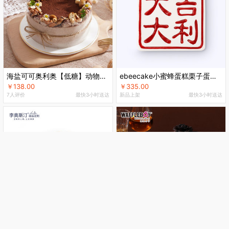
海盐可可奥利奥【低糖】动物奶油蛋糕
ebeecake小蜜蜂蛋糕栗子蛋糕印章慕斯生日蛋糕北京同城配送
￥138.00
￥335.00
7人评价
最快3小时送达
新品上架
最快3小时送达
“榛”心“榛”意
占督亚榛子巧克力慕斯蛋糕