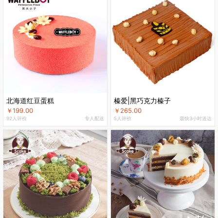
北海道红豆蛋糕
榛爱|黑巧克力榛子
￥199.00
￥265.00
92人评价
专人配送
5人评价
最快3小时送达