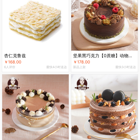
杏仁克鲁兹
坚果黑巧克力【0蔗糖】动物奶油蛋糕
￥168.00
￥178.00
6人评价
最快4小时送达
新品上架
最快3小时送达