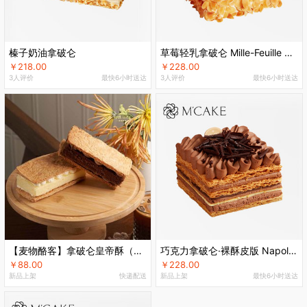
榛子奶油拿破仑
草莓轻乳拿破仑 Mille-Feuille Aux Fraises Légère Et Crème
￥218.00
￥228.00
3人评价
最快6小时送达
3人评价
最快6小时送达
【麦物酪客】拿破仑皇帝酥（原味110g+巧克力味110g）
巧克力拿破仑·裸酥皮版 Napoléon Au Chocolat
￥88.00
￥228.00
新品上架
快递配送
新品上架
最快6小时送达