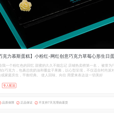
巧克力慕斯蛋糕】小粉红-网红创意巧克力草莓心形生日
给我一个粉红色的回忆 甜蜜的久久不能忘记 店铺热卖榜第一名， 被誉为
娜白巧克力，包裹总统奶油和覆盆子果酱，以心型呈现，不仅适合时尚派
会或家庭庆生，平衡经典。 使人回味、向往 用爱来表达这一切美好
专人配送
品质保障
正品保证
不支持7天无理由退货


