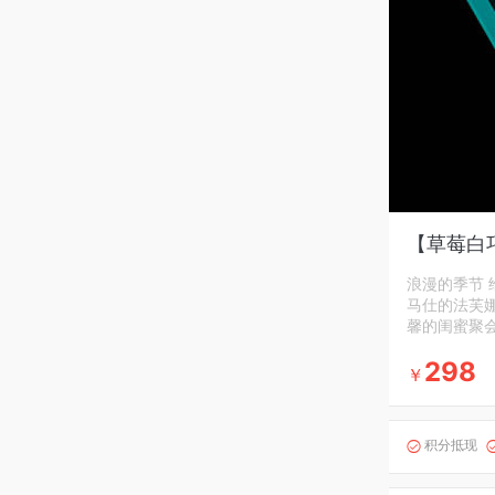
【草莓白
浪漫的季节 
马仕的法芙
馨的闺蜜聚
298
￥
积分抵现
