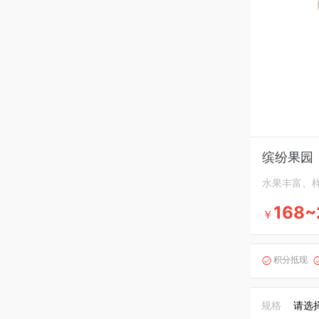
缤纷果园
水果丰富、
168~
￥
积分抵现

规格
请选