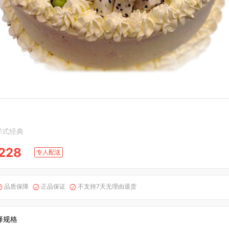
样式经典
228
专人配送
品质保障
正品保证
不支持7天无理由退货



择规格