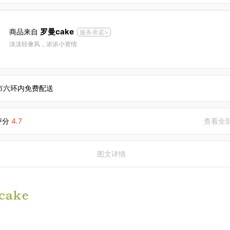
罗曼cake
商品来自
服务承诺>
淡淡轻奢风，浓浓小资情
市六环内免费配送
评分
4.7
查看全
图文详情