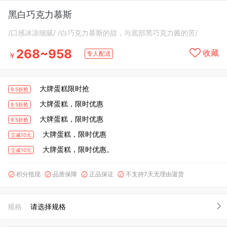
黑白巧克力慕斯
/口感冰凉细腻/ /白巧克力慕斯的甜，与底部黑巧克力酱的苦/
268~958
收藏
专人配送
￥
大牌蛋糕限时抢
9.5折抢
大牌蛋糕，限时优惠
9.5折抢
大牌蛋糕，限时优惠
9.5折抢
大牌蛋糕，限时优惠
立减10元
大牌蛋糕，限时优惠。
立减10元
积分抵现
品质保障
正品保证
不支持7天无理由退货




规格
请选择规格