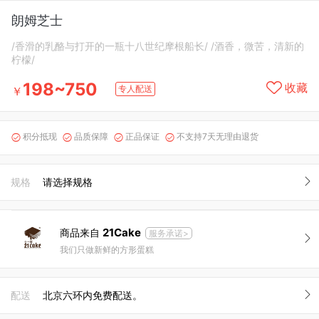
朗姆芝士
/香滑的乳酪与打开的一瓶十八世纪摩根船长/ /酒香，微苦，清新的
柠檬/
198~750
收藏
专人配送
￥
积分抵现
品质保障
正品保证
不支持7天无理由退货




规格
请选择规格
21Cake
商品来自
服务承诺>
我们只做新鲜的方形蛋糕
配送
北京六环内免费配送。