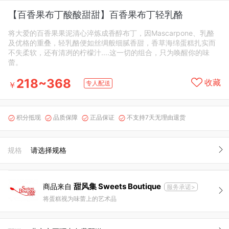
【百香果布丁酸酸甜甜】百香果布丁轻乳酪
将大爱的百香果果泥清心淬炼成香醇布丁，因Mascarpone、乳酪
及优格的重叠，轻乳酪便如丝绸般细腻香甜，香草海绵蛋糕扎实而
不失柔软，还有清冽的柠檬汁....这一切的组合，只为唤醒你的味
蕾。
218~368
收藏
专人配送
￥
积分抵现
品质保障
正品保证
不支持7天无理由退货




规格
请选择规格
甜风集 Sweets Boutique
商品来自
服务承诺>
将蛋糕视为味蕾上的艺术品