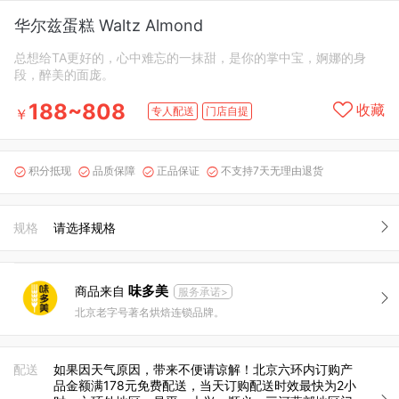
华尔兹蛋糕 Waltz Almond
总想给TA更好的，心中难忘的一抹甜，是你的掌中宝，婀娜的身
段，醉美的面庞。
188~808
收藏
专人配送
门店自提
￥
积分抵现
品质保障
正品保证
不支持7天无理由退货




规格
请选择规格
味多美
商品来自
服务承诺>
北京老字号著名烘焙连锁品牌。
配送
如果因天气原因，带来不便请谅解！北京六环内订购产
品金额满178元免费配送，当天订购配送时效最快为2小