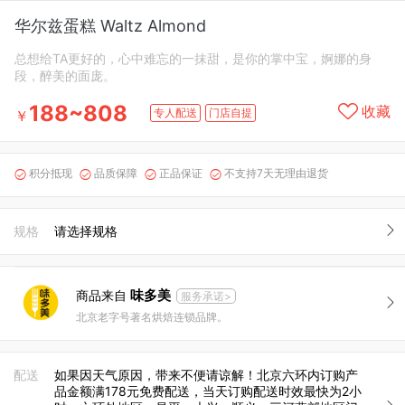
华尔兹蛋糕 Waltz Almond
总想给TA更好的，心中难忘的一抹甜，是你的掌中宝，婀娜的身
段，醉美的面庞。
188~808
收藏
专人配送
门店自提
￥
积分抵现
品质保障
正品保证
不支持7天无理由退货




规格
请选择规格
味多美
商品来自
服务承诺>
北京老字号著名烘焙连锁品牌。
配送
如果因天气原因，带来不便请谅解！北京六环内订购产
品金额满178元免费配送，当天订购配送时效最快为2小