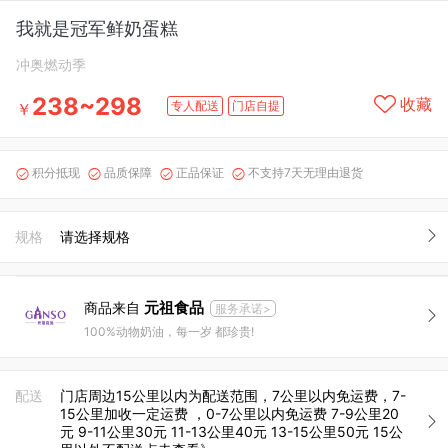
我就是冠军鲜奶蛋糕
冲奥燃动季
238~298
收藏
专人配送
门店自提
￥
积分抵现
品质保障
正品保证
不支持7天无理由退货




规格
请选择规格
元祖食品
商品来自
服务承诺>
100%动物奶油，每一岁 都珍贵!
配送
门店周边15公里以内为配送范围，7公里以内免运费，7-
15公里加收一定运费 ，0-7公里以内免运费 7-9公里20
元 9-11公里30元 11-13公里40元 13-15公里50元 15公