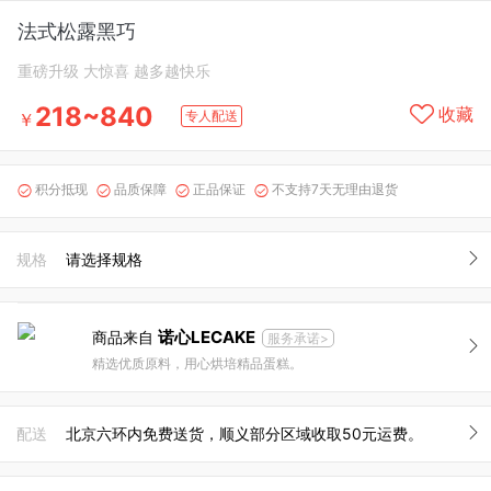
法式松露黑巧
重磅升级 大惊喜 越多越快乐
218~840
收藏
专人配送
￥
积分抵现
品质保障
正品保证
不支持7天无理由退货




规格
请选择规格
诺心LECAKE
商品来自
服务承诺>
精选优质原料，用心烘培精品蛋糕。
配送
北京六环内免费送货，顺义部分区域收取50元运费。