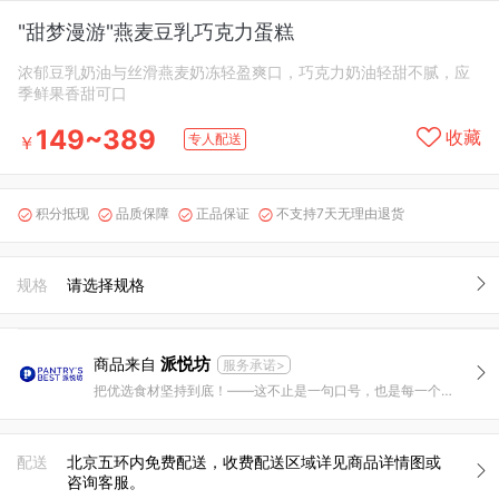
"甜梦漫游"燕麦豆乳巧克力蛋糕
浓郁豆乳奶油与丝滑燕麦奶冻轻盈爽口，巧克力奶油轻甜不腻，应
季鲜果香甜可口
149~389
收藏
专人配送
￥
积分抵现
品质保障
正品保证
不支持7天无理由退货




规格
请选择规格
派悦坊
商品来自
服务承诺>
把优选食材坚持到底！——这不止是一句口号，也是每一个派悦坊人每天在做的事情。
配送
北京五环内免费配送，收费配送区域详见商品详情图或
咨询客服。