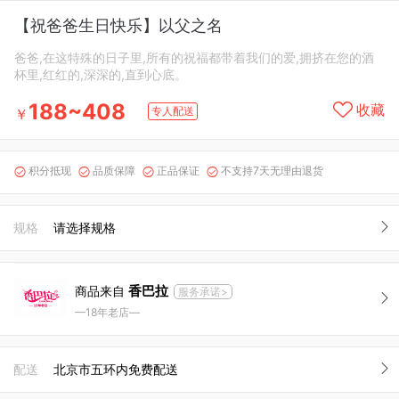
【祝爸爸生日快乐】以父之名
爸爸,在这特殊的日子里,所有的祝福都带着我们的爱,拥挤在您的酒
杯里,红红的,深深的,直到心底。
188~408
收藏
专人配送
￥
积分抵现
品质保障
正品保证
不支持7天无理由退货




规格
请选择规格
香巴拉
商品来自
服务承诺>
—18年老店—
配送
北京市五环内免费配送