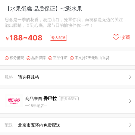
【水果蛋糕 品质保证】七彩水果
思念是一季的花香，漫过山谷，笼罩你我，而祝福是无边的关注，
溢出眼睛，直到心底。愿节日的愉快伴你一生！
188~408
收藏
专人配送
￥
积分抵现
品质保障
正品保证
不支持7天无理由退货




规格
请选择规格
香巴拉
商品来自
服务承诺>
—18年老店—
配送
北京市五环内免费配送