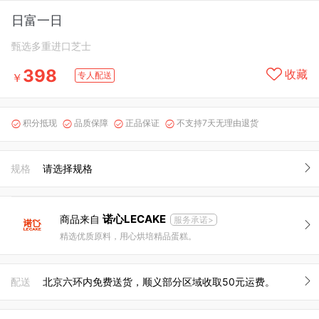
日富一日
甄选多重进口芝士
398
收藏
专人配送
￥
积分抵现
品质保障
正品保证
不支持7天无理由退货




规格
请选择规格
诺心LECAKE
商品来自
服务承诺>
精选优质原料，用心烘培精品蛋糕。
配送
北京六环内免费送货，顺义部分区域收取50元运费。