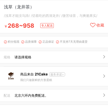
浅草（龙井茶）
/浅草才能没马蹄/ /切着吃的西湖龙井/ /微苦绿茶，与爽脆果实/
268~958
收藏
专人配送
￥
积分抵现
品质保障
正品保证
不支持7天无理由退货




规格
请选择规格
21Cake
商品来自
服务承诺>
我们只做新鲜的方形蛋糕
配送
北京六环内免费配送。