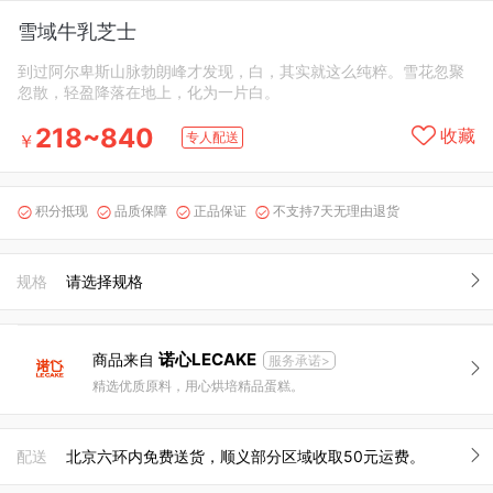
雪域牛乳芝士
到过阿尔卑斯山脉勃朗峰才发现，白，其实就这么纯粹。雪花忽聚
忽散，轻盈降落在地上，化为一片白。
218~840
收藏
专人配送
￥
积分抵现
品质保障
正品保证
不支持7天无理由退货




规格
请选择规格
诺心LECAKE
商品来自
服务承诺>
精选优质原料，用心烘培精品蛋糕。
配送
北京六环内免费送货，顺义部分区域收取50元运费。