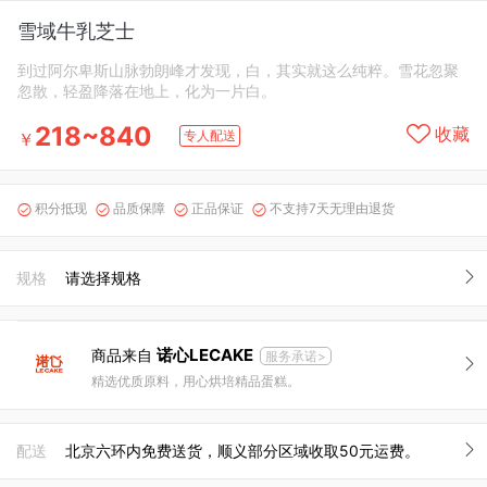
雪域牛乳芝士
到过阿尔卑斯山脉勃朗峰才发现，白，其实就这么纯粹。雪花忽聚
忽散，轻盈降落在地上，化为一片白。
218~840
收藏
专人配送
￥
积分抵现
品质保障
正品保证
不支持7天无理由退货




规格
请选择规格
诺心LECAKE
商品来自
服务承诺>
精选优质原料，用心烘培精品蛋糕。
配送
北京六环内免费送货，顺义部分区域收取50元运费。