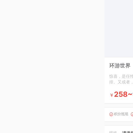
环游世界
惊喜，是任
排。又或者
258~
￥
积分抵现

规格
请选