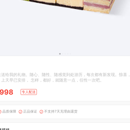
性送给我的礼物。随心、随性、随感觉到处游历，每次都有新发现。惊喜
，上天早已安排， 怎样，都好，就随意一点，任性一次吧。
998
专人配送
品质保障
正品保证
不支持7天无理由退货



择规格