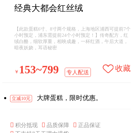
经典大都会红丝绒
【此款蛋糕6寸、8寸两个规格，上海地区浦西可提前7个
小时预定，浦东需提前24个小时预定！】传奇配方，红
绒白酪，细软厚重，相映成趣，一杯红酒，午后大道，
暗夜妖娆，耳语秘密
153~799
收藏
￥
专人配送
大牌蛋糕，限时优惠。
立减10元



积分抵现
品质保障
正品保证