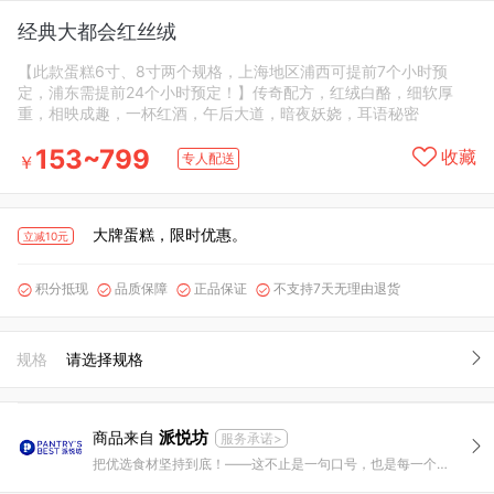
经典大都会红丝绒
【此款蛋糕6寸、8寸两个规格，上海地区浦西可提前7个小时预
定，浦东需提前24个小时预定！】传奇配方，红绒白酪，细软厚
重，相映成趣，一杯红酒，午后大道，暗夜妖娆，耳语秘密
153~799
收藏
专人配送
￥
大牌蛋糕，限时优惠。
立减10元
积分抵现
品质保障
正品保证
不支持7天无理由退货




规格
请选择规格
派悦坊
商品来自
服务承诺>
把优选食材坚持到底！——这不止是一句口号，也是每一个派悦坊人每天在做的事情。