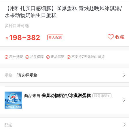
【用料扎实口感细腻】雀巢蛋糕 青烛赴晚风冰淇淋/
水果动物奶油生日蛋糕
多种口味可选
198~382
收藏
专人配送
￥
积分抵现
品质保障
正品保证
不支持7天无理由退货




规格
请选择规格
雀巢动物奶油/冰淇淋蛋糕
商品来自
服务承诺>
配送