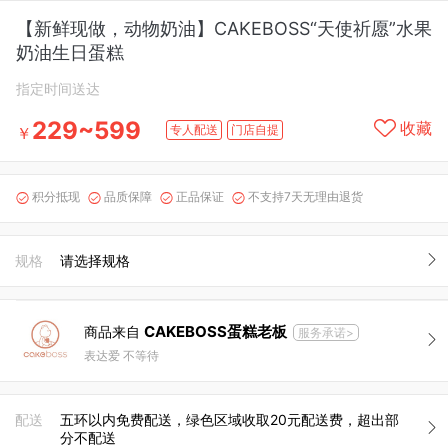
【新鲜现做，动物奶油】CAKEBOSS“天使祈愿”水果
奶油生日蛋糕
指定时间送达
229~599
收藏
专人配送
门店自提
￥
积分抵现
品质保障
正品保证
不支持7天无理由退货




规格
请选择规格
CAKEBOSS蛋糕老板
商品来自
服务承诺>
表达爱 不等待
配送
五环以内免费配送，绿色区域收取20元配送费，超出部
分不配送