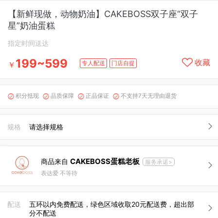
【新鲜现做，动物奶油】CAKEBOSS双子座“双子
星”奶油蛋糕
指定时间送达
199~599
收藏
专人配送
门店自提
￥
积分抵现
品质保障
正品保证
不支持7天无理由退货




规格
请选择规格
CAKEBOSS蛋糕老板
商品来自
服务承诺>
表达爱 不等待
配送
五环以内免费配送，绿色区域收取20元配送费，超出部
分不配送