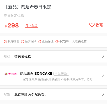
【新品】蔡延希春日限定
春日限定蛋糕
298
收藏
专人配送
￥
积分抵现
品质保障
正品保证
不支持7天无理由退货




规格
请选择规格
BONCAKE
商品来自
服务承诺>
一家专注高颜值甜品设计的品牌 不停吸纳潮流诉求、把时尚与甜品结合，创造惊喜是我们的追求。
配送
北京三环内免配送费。