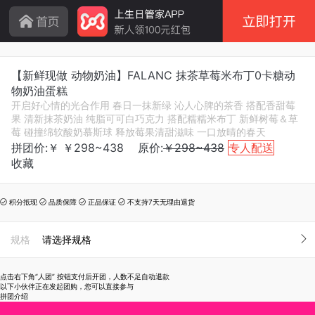
【新鲜现做 动物奶油】FALANC 抹茶草莓米布丁0卡糖动
物奶油蛋糕
开启好心情的光合作用 春日一抹新绿 沁人心脾的茶香 搭配香甜莓
果 清新抹茶奶油 纯脂可可白巧克力 搭配糯糯米布丁 新鲜树莓＆草
莓 碰撞绵软酸奶慕斯球 释放莓果清甜滋味 一口放晴的春天
拼团价:￥
￥
298~438
原价:
￥298~438
专人配送
收藏
积分抵现
品质保障
正品保证
不支持7天无理由退货




规格
请选择规格
点击右下角“人团” 按钮支付后开团，人数不足自动退款
以下小伙伴正在发起团购，您可以直接参与
拼团介绍