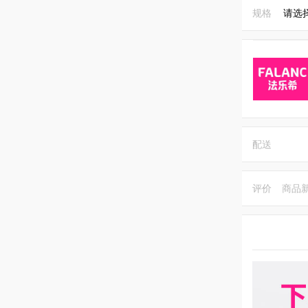
规格
请选
配送
评价
商品