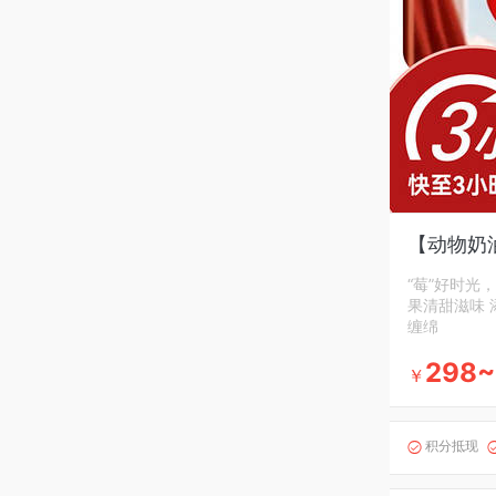
【动物奶
“莓”好时光
果清甜滋味 
缠绵
298~
￥
积分抵现
