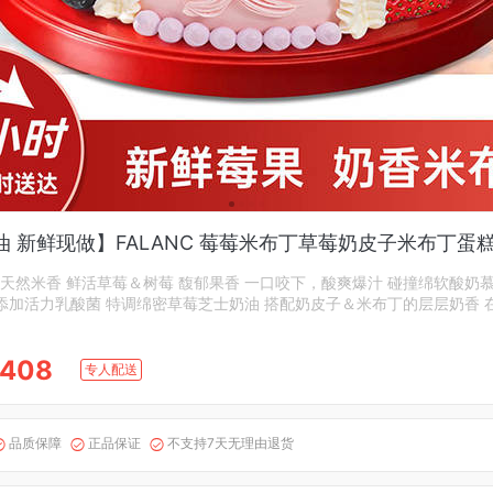
油 新鲜现做】FALANC 莓莓米布丁草莓奶皮子米布丁蛋
，天然米香 鲜活草莓＆树莓 馥郁果香 一口咬下，酸爽爆汁 碰撞绵软酸奶
添加活力乳酸菌 特调绵密草莓芝士奶油 搭配奶皮子＆米布丁的层层奶香 
408
专人配送
品质保障
正品保证
不支持7天无理由退货


