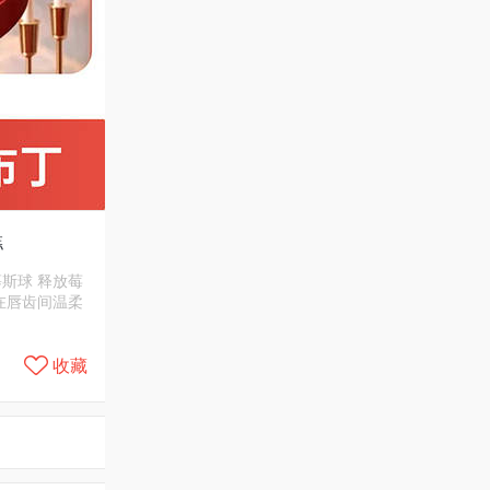
糕
慕斯球 释放莓
在唇齿间温柔
收藏