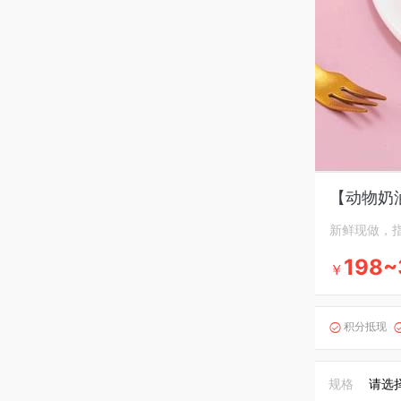
【动物奶
新鲜现做，
198~
￥
积分抵现

规格
请选