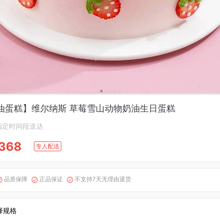
油蛋糕】维尔纳斯 草莓雪山动物奶油生日蛋糕
指定时间段送达
368
专人配送
品质保障
正品保证
不支持7天无理由退货



择规格