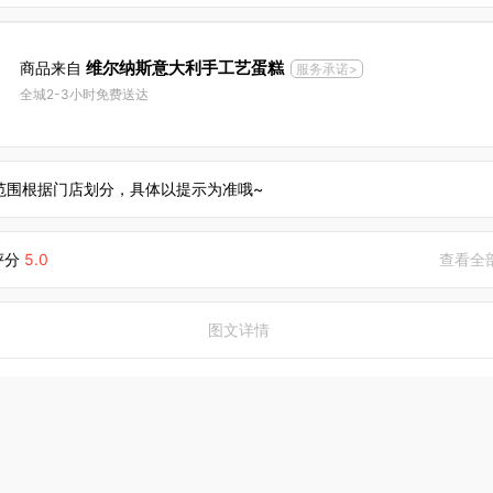
维尔纳斯意大利手工艺蛋糕
商品来自
服务承诺>
全城2-3小时免费送达
范围根据门店划分，具体以提示为准哦~
评分
5.0
查看全
图文详情